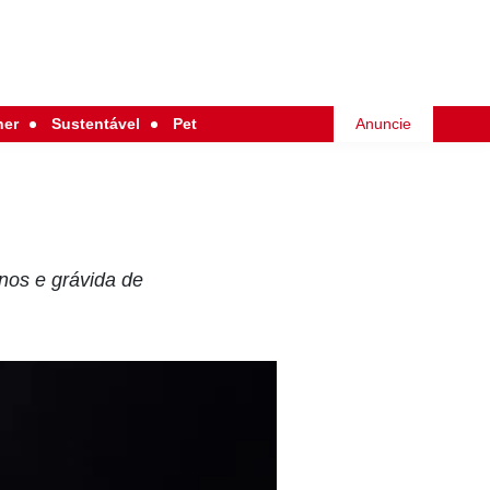
her
Sustentável
Pet
Anuncie
nos e grávida de