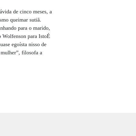
ávida de cinco meses, a
esmo queimar sutiã.
inhando para o marido,
b Wolfenson para IstoÉ
uase egoísta nisso de
mulher”, filosofa a