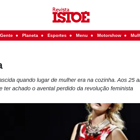
Gente
Planeta
Esportes
Menu
Motorshow
Mul
a
nascida quando lugar de mulher era na cozinha. Aos 25 a
 ter achado o avental perdido da revolução feminista