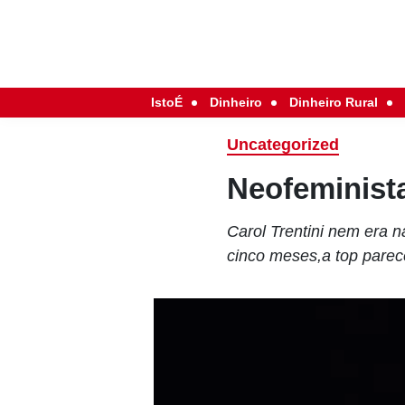
IstoÉ
Dinheiro
Dinheiro Rural
Uncategorized
Neofeminist
Carol Trentini nem era 
cinco meses,a top parece