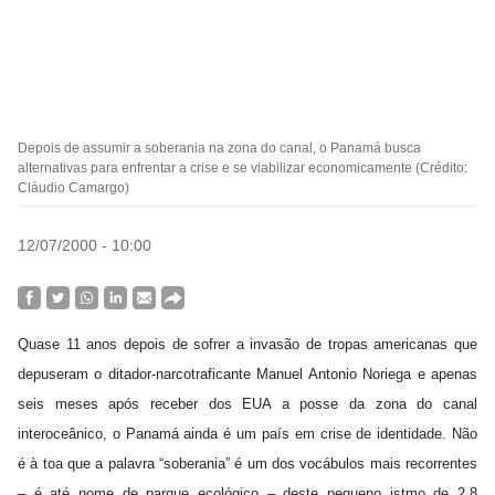
Depois de assumir a soberania na zona do canal, o Panamá busca
alternativas para enfrentar a crise e se viabilizar economicamente (Crédito:
Cláudio Camargo)
12/07/2000 - 10:00
Quase 11 anos depois de sofrer a invasão de tropas americanas que
depuseram o ditador-narcotraficante Manuel Antonio Noriega e apenas
seis meses após receber dos EUA a posse da zona do canal
interoceânico, o Panamá ainda é um país em crise de identidade. Não
é à toa que a palavra “soberania” é um dos vocábulos mais recorrentes
– é até nome de parque ecológico – deste pequeno istmo de 2,8