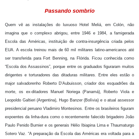
Passando sombrio
Quem vê as instalações do luxuoso Hotel Meliá, em Colón, não
imagina que o complexo abrigou, entre 1946 e 1984, a famigerada
Escola das Américas, instituição de contra-insurgência criada pelos
EUA. A escola treinou mais de 60 mil militares latino-americanos até
ser transferida para Fort Benning, na Flórida. Ficou conhecida como
“Escola dos Assassinos”, porque entre os graduados figuraram muitos
dirigentes e torturadores das ditaduras militares. Entre eles estão o
major salvadorenho Roberto D’Aubuisson, criador dos esquadrões da
morte, os ex-ditadores Manuel Noriega (Panamá), Roberto Viola e
Leopoldo Galtieri (Argentina), Hugo Banzer (Bolívia) e o atual assessor
presidencial peruano Vladimiro Montesinos. Entre os brasileiros figuram
expoentes da linha-dura como o recentemente falecido brigadeiro João
Paulo Penido Burnier e os generais Hélio Ibiapina Lima e Thaumaturgo
Sotero Vaz. “A preparação da Escola das Américas era voltada para a