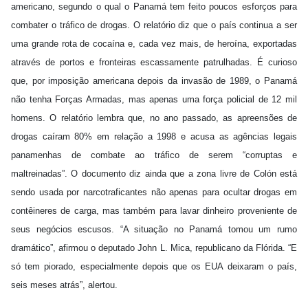
americano, segundo o qual o Panamá tem feito poucos esforços para
combater o tráfico de drogas. O relatório diz que o país continua a ser
uma grande rota de cocaína e, cada vez mais, de heroína, exportadas
através de portos e fronteiras escassamente patrulhadas. É curioso
que, por imposição americana depois da invasão de 1989, o Panamá
não tenha Forças Armadas, mas apenas uma força policial de 12 mil
homens. O relatório lembra que, no ano passado, as apreensões de
drogas caíram 80% em relação a 1998 e acusa as agências legais
panamenhas de combate ao tráfico de serem “corruptas e
maltreinadas”. O documento diz ainda que a zona livre de Colón está
sendo usada por narcotraficantes não apenas para ocultar drogas em
contêineres de carga, mas também para lavar dinheiro proveniente de
seus negócios escusos. “A situação no Panamá tomou um rumo
dramático”, afirmou o deputado John L. Mica, republicano da Flórida. “E
só tem piorado, especialmente depois que os EUA deixaram o país,
seis meses atrás”, alertou.