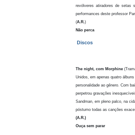
revólveres atiradores de setas 
performances deste professor Pard
(
A.R.
)
Não perca
Discos
The night, com Morphine
(Trama
Unidos, em apenas quatro álbuns 
personalidade ao gênero. Com bai
perpetrou gravações inesquecíveis
Sandman, em pleno palco, na cidad
póstumo todas as canções exacerb
(A.R.)
Ouça sem parar