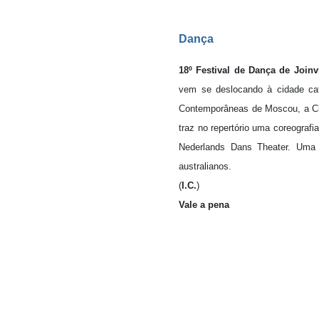
Dança
18º Festival de Dança de Joinvi
vem se deslocando à cidade cat
Contemporâneas de Moscou, a Cia
traz no repertório uma coreografi
Nederlands Dans Theater. Uma 
australianos.
(
I.C.
)
Vale a pena