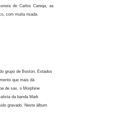
 sonora de Carlos Careqa, as
ico, com muita risada.
 do grupo de Boston, Estados
rumento que mais dá
ipe de sax, o Morphine
calista da banda Mark
 sido gravado. Neste álbum