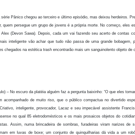
A série Pânico chegou ao terceiro e último episódio, mas deixou herdeiros. P
ler, quem persegue um grupo de jovens é a própria morte. No começo, eles 
 Alex (Devon Sawa). Depois, cada um vai fazendo seu acerto de contas c
 mais inteligente vão achar que tudo não passa de uma grande bobagem, p
es chegados na estética trash encontrarão mais um sanguinolento objeto de cu
ulo) – No escuro da platéia alguém faz a pergunta baixinho: “O que eles toma
m acompanhado de muito riso, que o público compactua no divertido espet
Criativo, inteligente, provocador, Lacaz e seu impecável assistente Franc
sense no qual 85 eletrodomésticos e os mais prosaicos objetos do cotidi
istas. Assim, numa brincadeira de sombras, furadeiras viram narizes de s
rmam em luvas de boxe; um conjunto de quinquilharias dá vida a um robô