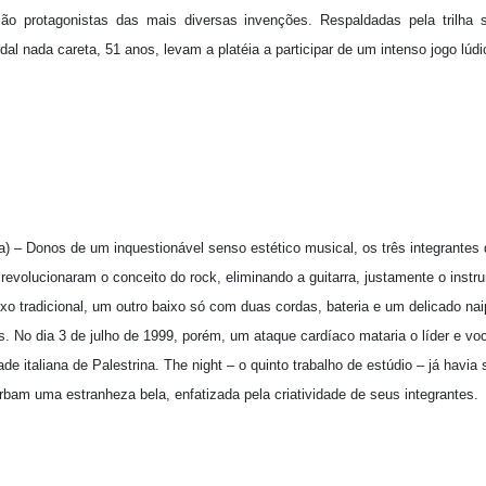
são protagonistas das mais diversas invenções. Respaldadas pela trilha
al nada careta, 51 anos, levam a platéia a participar de um intenso jogo lúd
) – Donos de um inquestionável senso estético musical, os três integrantes
revolucionaram o conceito do rock, eliminando a guitarra, justamente o inst
xo tradicional, um outro baixo só com duas cordas, bateria e um delicado na
. No dia 3 de julho de 1999, porém, um ataque cardíaco mataria o líder e vo
e italiana de Palestrina. The night – o quinto trabalho de estúdio – já havia
am uma estranheza bela, enfatizada pela criatividade de seus integrantes.