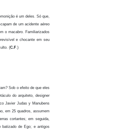
remonição é um deles. Só que,
escapam de um acidente aéreo
om o macabro. Familiarizados
revisível e chocante em seu
lto. (
C.F
.)
ram? Sob o efeito de que eles
áculo do arquiteto, designer
isco Javier Judas y Manubens
ano, em 25 quadros, assumem
erras cortantes; em seguida,
 batizado de Ego; e antigos