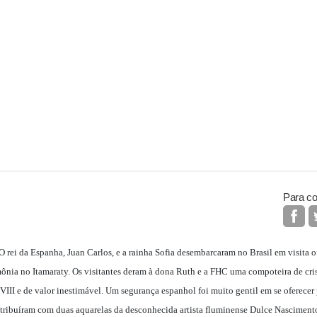
Para co
O rei da Espanha, Juan Carlos, e a rainha Sofia desembarcaram no Brasil em visita of
ônia no Itamaraty. Os visitantes deram à dona Ruth e a FHC uma compoteira de cris
XVIII e de valor inestimável. Um segurança espanhol foi muito gentil em se oferecer 
ribuíram com duas aquarelas da desconhecida artista fluminense Dulce Nascimento 