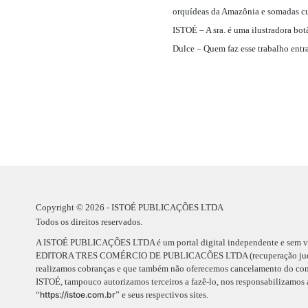
orquídeas da Amazônia e somadas c
ISTOÉ – A sra. é uma ilustradora bo
Dulce – Quem faz esse trabalho entra 
Copyright © 2026 - ISTOÉ PUBLICAÇÕES LTDA
Todos os direitos reservados.
A ISTOÉ PUBLICAÇÕES LTDA é um portal digital independente e sem vinc
EDITORA TRES COMÉRCIO DE PUBLICACÕES LTDA (recuperação judic
realizamos cobranças e que também não oferecemos cancelamento do contr
ISTOÉ, tampouco autorizamos terceiros a fazê-lo, nos responsabilizamos 
“
https://istoe.com.br
” e seus respectivos sites.