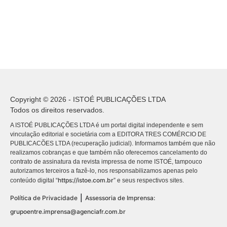
Copyright © 2026 - ISTOÉ PUBLICAÇÕES LTDA
Todos os direitos reservados.
A ISTOÉ PUBLICAÇÕES LTDA é um portal digital independente e sem
vinculação editorial e societária com a EDITORA TRES COMÉRCIO DE
PUBLICACÕES LTDA (recuperação judicial). Informamos também que não
realizamos cobranças e que também não oferecemos cancelamento do
contrato de assinatura da revista impressa de nome ISTOÉ, tampouco
autorizamos terceiros a fazê-lo, nos responsabilizamos apenas pelo
https://istoe.com.br
conteúdo digital “
” e seus respectivos sites.
|
Política de Privacidade
Assessoria de Imprensa:
grupoentre.imprensa@agenciafr.com.br