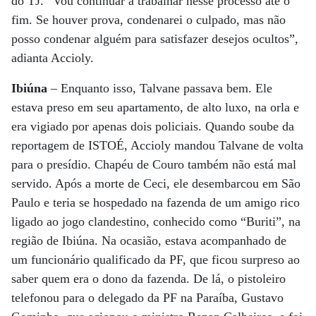
do TJ. “Vou continuar a trabalhar nesse processo até o
fim. Se houver prova, condenarei o culpado, mas não
posso condenar alguém para satisfazer desejos ocultos”,
adianta Accioly.
Ibiúna
– Enquanto isso, Talvane passava bem. Ele
estava preso em seu apartamento, de alto luxo, na orla e
era vigiado por apenas dois policiais. Quando soube da
reportagem de ISTOÉ, Accioly mandou Talvane de volta
para o presídio. Chapéu de Couro também não está mal
servido. Após a morte de Ceci, ele desembarcou em São
Paulo e teria se hospedado na fazenda de um amigo rico
ligado ao jogo clandestino, conhecido como “Buriti”, na
região de Ibiúna. Na ocasião, estava acompanhado de
um funcionário qualificado da PF, que ficou surpreso ao
saber quem era o dono da fazenda. De lá, o pistoleiro
telefonou para o delegado da PF na Paraíba, Gustavo