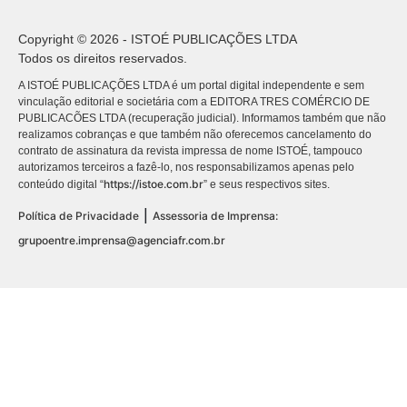
Copyright © 2026 - ISTOÉ PUBLICAÇÕES LTDA
Todos os direitos reservados.
A ISTOÉ PUBLICAÇÕES LTDA é um portal digital independente e sem
vinculação editorial e societária com a EDITORA TRES COMÉRCIO DE
PUBLICACÕES LTDA (recuperação judicial). Informamos também que não
realizamos cobranças e que também não oferecemos cancelamento do
contrato de assinatura da revista impressa de nome ISTOÉ, tampouco
autorizamos terceiros a fazê-lo, nos responsabilizamos apenas pelo
https://istoe.com.br
conteúdo digital “
” e seus respectivos sites.
|
Política de Privacidade
Assessoria de Imprensa:
grupoentre.imprensa@agenciafr.com.br