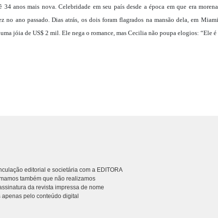
ê 34 anos mais nova. Celebridade em seu país desde a época em que era morena e
ez no ano passado. Dias atrás, os dois foram flagrados na mansão dela, em Miam
uma jóia de US$ 2 mil. Ele nega o romance, mas Cecilia não poupa elogios: “Ele é 
culação editorial e societária com a EDITORA
rmamos também que não realizamos
ssinatura da revista impressa de nome
 apenas pelo conteúdo digital