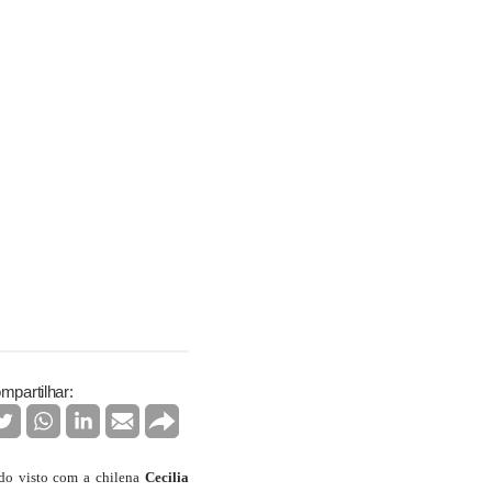
mpartilhar:
ido visto com a chilena
Cecilia