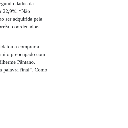
Segundo dados da
or 22,9%. “Não
o ser adquirida pela
orrêa, coordenador-
didatou a comprar a
 muito preocupado com
uilherme Pântano,
 a palavra final”. Como