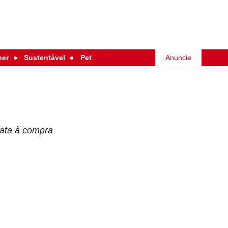
her
Sustentável
Pet
Anuncie
data à compra