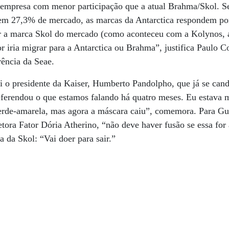
a empresa com menor participação que a atual Brahma/Skol. 
tem 27,3% de mercado, as marcas da Antarctica respondem p
ar a marca Skol do mercado (como aconteceu com a Kolynos, a
r iria migrar para a Antarctica ou Brahma”, justifica Paulo C
rência da Seae.
i o presidente da Kaiser, Humberto Pandolpho, que já se can
referendou o que estamos falando há quatro meses. Eu estava
verde-amarela, mas agora a máscara caiu”, comemora. Para G
retora Fator Dória Atherino, “não deve haver fusão se essa for
 da Skol: “Vai doer para sair.”