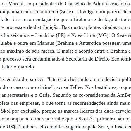
o de Marchi, co-presidentes do Conselho de Administração da
 Acompanhamento Econômico (Seae) – divulgou um parecer técn
ultado foi a recomendação de que a Brahma se desfaça de todos
s e processos de distribuição. Das quatro plantas citadas como
das há seis anos – Londrina (PR) e Nova Lima (MG). O Seae s
Cuiabá e outra em Manaus (Brahma e Antarctica possuem uma
azo máximo de seis meses. E mais: o acordo entre a Brahma e
 o processo será encaminhado à Secretaria de Direito Econôm
 bater o martelo.
 técnica do parecer. “Isto está cheirando a uma decisão polít
ndo o caso como vitrine”, acusa Telles. Nos bastidores, o qu
 as secretarias e o Cade. Segundo os co-presidentes da AmBev
leta das empresas, o que torna as recomendações ainda mais 
Skol por exclusão, porque as marcas líderes das duas cervej
ue acompanhe o mercado sabe que a Skol é a primeira há um 
a de US$ 2 bilhões. Nos moldes sugeridos pela Seae, a fusão 