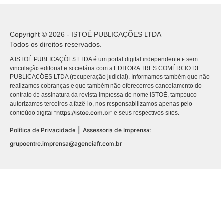
Copyright © 2026 - ISTOÉ PUBLICAÇÕES LTDA
Todos os direitos reservados.
A ISTOÉ PUBLICAÇÕES LTDA é um portal digital independente e sem
vinculação editorial e societária com a EDITORA TRES COMÉRCIO DE
PUBLICACÕES LTDA (recuperação judicial). Informamos também que não
realizamos cobranças e que também não oferecemos cancelamento do
contrato de assinatura da revista impressa de nome ISTOÉ, tampouco
autorizamos terceiros a fazê-lo, nos responsabilizamos apenas pelo
https://istoe.com.br
conteúdo digital “
” e seus respectivos sites.
|
Política de Privacidade
Assessoria de Imprensa:
grupoentre.imprensa@agenciafr.com.br