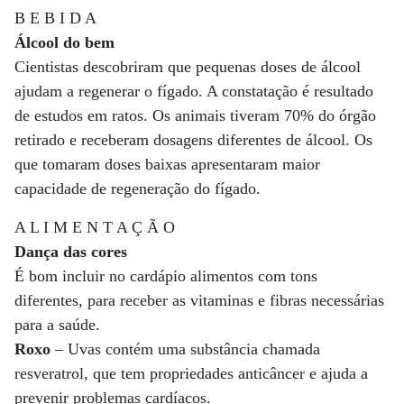
B E B I D A
Álcool do bem
Cientistas descobriram que pequenas doses de álcool
ajudam a regenerar o fígado. A constatação é resultado
de estudos em ratos. Os animais tiveram 70% do órgão
retirado e receberam dosagens diferentes de álcool. Os
que tomaram doses baixas apresentaram maior
capacidade de regeneração do fígado.
A L I M E N T A Ç Ã O
Dança das cores
É bom incluir no cardápio alimentos com tons
diferentes, para receber as vitaminas e fibras necessárias
para a saúde.
Roxo
– Uvas contém uma substância chamada
resveratrol, que tem propriedades anticâncer e ajuda a
prevenir problemas cardíacos.