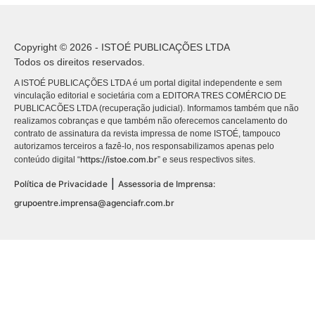
Copyright © 2026 - ISTOÉ PUBLICAÇÕES LTDA
Todos os direitos reservados.
A ISTOÉ PUBLICAÇÕES LTDA é um portal digital independente e sem
vinculação editorial e societária com a EDITORA TRES COMÉRCIO DE
PUBLICACÕES LTDA (recuperação judicial). Informamos também que não
realizamos cobranças e que também não oferecemos cancelamento do
contrato de assinatura da revista impressa de nome ISTOÉ, tampouco
autorizamos terceiros a fazê-lo, nos responsabilizamos apenas pelo
https://istoe.com.br
conteúdo digital “
” e seus respectivos sites.
|
Política de Privacidade
Assessoria de Imprensa:
grupoentre.imprensa@agenciafr.com.br