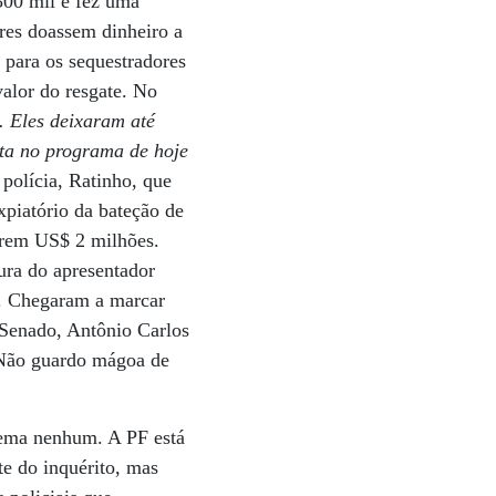
300 mil e fez uma
ores doassem dinheiro a
o para os sequestradores
alor do resgate. No
. Eles deixaram até
ta no programa de hoje
 polícia, Ratinho,
que
piatório da bateção de
uerem US$ 2 milhões.
ura do apresentador
o. Chegaram a marcar
 Senado, Antônio Carlos
"Não guardo mágoa de
blema nenhum. A PF está
te do inquérito, mas