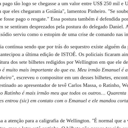
ia pago tão logo se chegasse a um valor entre US$ 250 mil e U
im que eles chegaram a Goiânia", lamentou Pinheiro. "Se sou
que fosse pago o resgate." Essa postura também é defendida po
 se sentiram desprezados pela postura do delegado Daniel. A
isódio serviu como o estopim de uma crise de comando nas in
ia continua sendo que por trás do sequestro existe alguém da 
antecipou a última edição de ISTOÉ. Os policiais ficaram ai
itura dos sete bilhetes redigidos por Wellington em que ele 
o é muito mais importante do que eu. Meu irmão Emanuel é 
nheiro"
, escreveu o compositor em um desses bilhetes, encontr
destinado ao apresentador de tevê Carlos Massa, o Ratinho
,
We
, o Ratinho é mais irmão meu que todos os outros… Quarenta 
es entrou (sic) em contato com o Emanuel e ele mandou corta
a atenção para a caligrafia de Wellington. "É normal que a 