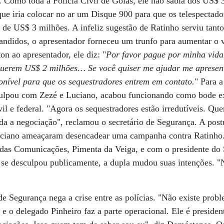
. Como toda a Polícia Civil de Goiás, ele não sabia dos US$ 
que iria colocar no ar um Disque 900 para que os telespectad
 de US$ 3 milhões. A infeliz sugestão de Ratinho
serviu tant
andidos, o apresentador forneceu um trunfo para aumentar o v
ton ao apresentador, ele diz: "
Por favor pague por minha vida
querem US$ 2 milhões… Se você quiser me ajudar me apresen
onível para que os sequestradores entrem em contato.
" Para a
ulpou com Zezé e Luciano, acabou funcionando como bode ex
il e federal. "Agora os sequestradores estão irredutíveis. Q
a a negociação", reclamou o secretário de Segurança. A post
 Luciano ameaçaram desencadear uma campanha contra Ratinh
 das Comunicações, Pimenta da Veiga, e com o presidente do
se desculpou publicamente, a dupla mudou suas intenções. 
 de Segurança nega a crise entre as polícias. "Não existe pro
e o delegado Pinheiro faz a parte operacional. Ele é presiden