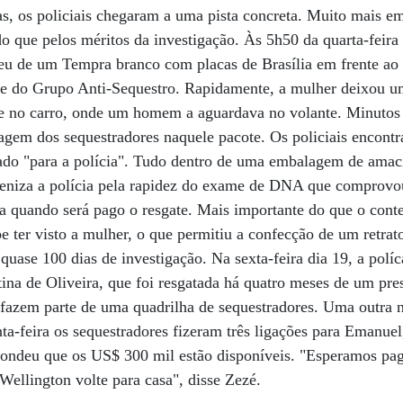
as, os policiais chegaram a uma pista concreta. Muito mais e
do que pelos méritos da investigação. Às 5h50 da quarta-feira
ceu de um Tempra branco com placas de Brasília em frente ao
de do Grupo Anti-Sequestro. Rapidamente, a mulher deixou u
e no carro, onde um homem a aguardava no volante. Minutos d
gem dos sequestradores naquele pacote. Os policiais encontr
nado "para a polícia". Tudo dentro de uma embalagem de amac
abeniza a polícia pela rapidez do exame de DNA que comprovo
ta quando será pago o resgate. Mais importante do que o con
be ter visto a mulher, o que permitiu a confecção de um retrato
 quase 100 dias de investigação. Na sexta-feira dia 19, a polí
tina de Oliveira, que foi resgatada há quatro meses de um p
fazem parte de uma quadrilha de sequestradores. Uma outra n
nta-feira os sequestradores fizeram três ligações para Emanuel
ondeu que os US$ 300 mil estão disponíveis. "Esperamos paga
Wellington volte para casa", disse Zezé.