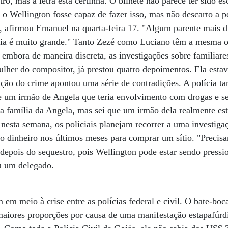
ro, mas a letra está certinha. O bilhete não parece ter sido es
 o Wellington fosse capaz de fazer isso, mas não descarto a 
", afirmou Emanuel na quarta-feira 17. "Algum parente mais 
lia é muito grande." Tanto Zezé como Luciano têm a mesma o
u, embora de maneira discreta, as investigações sobre familiar
her do compositor, já prestou quatro depoimentos. Ela est
uição do crime apontou uma série de contradições. A polícia 
e um irmão de Angela que teria envolvimento com drogas e se
a família da Angela, mas sei que um irmão dela realmente es
 nesta semana, os policiais planejam recorrer a uma investiga
o dinheiro nos últimos meses para comprar um sítio. "Precis
 depois do sequestro, pois Wellington pode estar sendo pressi
ou um delegado.
 em meio à crise entre as polícias federal e civil. O bate-boc
maiores proporções por causa de uma manifestação estapafúrd