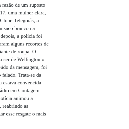
m razão de um suposto
 17, uma mulher clara,
 Clube Telegoiás, a
m saco branco na
epois, a polícia foi
aram alguns recortes de
iante de roupa. O
u ser de Wellington o
teúdo da mensagem, foi
 falado. Trata-se da
ca estava convencida
resídio em Contagem
otícia animou a
, reabrindo as
r esse resgate o mais