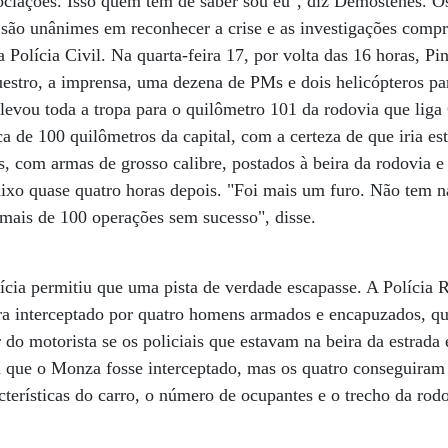
ciações. Isso quem tem de saber sou eu", diz Demóstenes. Os
são unânimes em reconhecer a crise e as investigações compr
 Polícia Civil. Na quarta-feira 17, por volta das 16 horas, Pi
estro, a imprensa, uma dezena de PMs e dois helicópteros p
evou toda a tropa para o quilômetro 101 da rodovia que liga 
a de 100 quilômetros da capital, com a certeza de que iria est
is, com armas de grosso calibre, postados à beira da rodovia 
aixo quase quatro horas depois. "Foi mais um furo. Não tem 
 mais de 100 operações sem sucesso", disse.
lícia permitiu que uma pista de verdade escapasse. A Polícia
ra interceptado por quatro homens armados e encapuzados, 
do motorista se os policiais que estavam na beira da estrada
u que o Monza fosse interceptado, mas os quatro conseguira
cterísticas do carro, o número de ocupantes e o trecho da rod