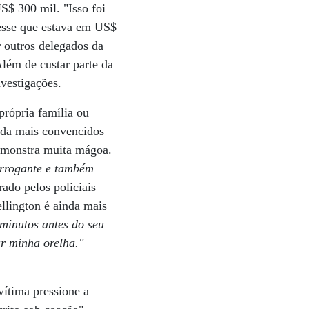
S$ 300 mil. "Isso foi
besse que estava em US$
r outros delegados da
lém de custar parte da
vestigações.
própria família ou
nda mais convencidos
demonstra muita mágoa.
arrogante e também
ado pelos policiais
llington é ainda mais
minutos antes do seu
r minha orelha."
vítima pressione a