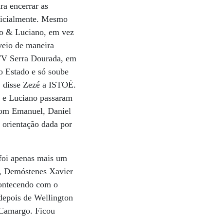
ra encerrar as
inicialmente. Mesmo
go & Luciano, em vez
veio de maneira
 TV Serra Dourada, em
o Estado e só soube
, disse Zezé a ISTOÉ.
é e Luciano passaram
 com Emanuel, Daniel
 orientação dada por
foi apenas mais um
ça, Demóstenes Xavier
contecendo com o
 depois de Wellington
 Camargo. Ficou