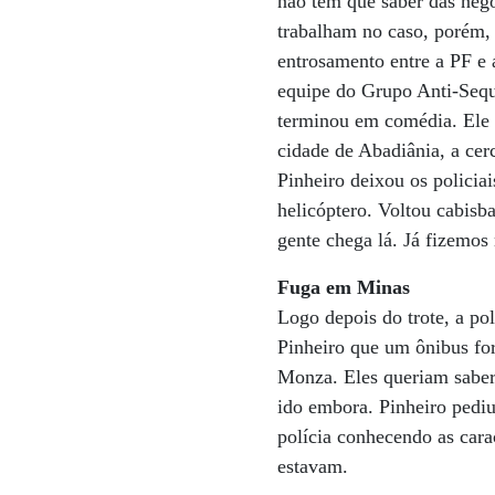
não tem que saber das nego
trabalham no caso, porém, 
entrosamento entre a PF e a
equipe do Grupo Anti-Sequ
terminou em comédia. Ele l
cidade de Abadiânia, a cerc
Pinheiro deixou os policia
helicóptero. Voltou cabisb
gente chega lá. Já fizemos
Fuga em Minas
Logo depois do trote, a po
Pinheiro que um ônibus fo
Monza. Eles queriam saber 
ido embora. Pinheiro pedi
polícia conhecendo as cara
estavam.