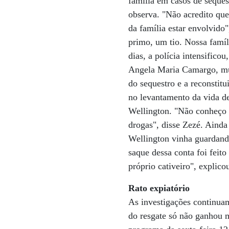
família em casos de sequest
observa. "Não acredito que
da família estar envolvido
primo, um tio. Nossa famí
dias, a polícia intensifico
Angela Maria Camargo, mul
do sequestro e a reconstit
no levantamento da vida d
Wellington. "Não conheço 
drogas", disse Zezé. Ainda
Wellington vinha guardand
saque dessa conta foi feito
próprio cativeiro", explic
Rato expiatório
As investigações continuam
do resgate só não ganhou 