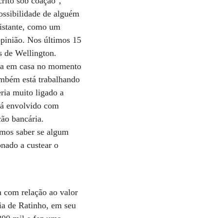
crito sob coação",
possibilidade de alguém
distante, como um
pinião. Nos últimos 15
es de Wellington.
ava em casa no momento
também está trabalhando
ria muito ligado a
tá envolvido com
ção bancária.
amos saber se algum
onado a custear o
a com relação ao valor
ia de Ratinho, em seu