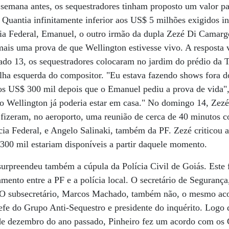
 semana antes, os sequestradores tinham proposto um valor pa
 Quantia infinitamente inferior aos US$ 5 milhões exigidos 
ícia Federal, Emanuel, o outro irmão da dupla Zezé Di Camar
mais uma prova de que Wellington estivesse vivo. A resposta 
ado 13, os sequestradores colocaram no jardim do prédio da
lha esquerda do compositor. "Eu estava fazendo shows fora d
os US$ 300 mil depois que o Emanuel pediu a prova de vida"
 o Wellington já poderia estar em casa." No domingo 14, Zez
 fizeram, no aeroporto, uma reunião de cerca de 40 minutos
ia Federal, e Angelo Salinaki, também da PF. Zezé criticou a
300 mil estariam disponíveis a partir daquele momento.
urpreendeu também a cúpula da Polícia Civil de Goiás. Este 
samento entre a PF e a polícia local. O secretário de Seguran
a. O subsecretário, Marcos Machado, também não, o mesmo a
efe do Grupo Anti-Sequestro e presidente do inquérito. Logo
 de dezembro do ano passado, Pinheiro fez um acordo com os