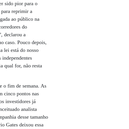
r sido pior para o
para reprimir a
lgada ao público na
corredores do
, declarou a
no caso. Pouco depois,
a lei está do nosso
s independentes
 qual for, não resta
te o fim de semana. As
am cinco pontos nas
s investidores já
ceituado analista
ompanhia desse tamanho
io Gates deixou essa