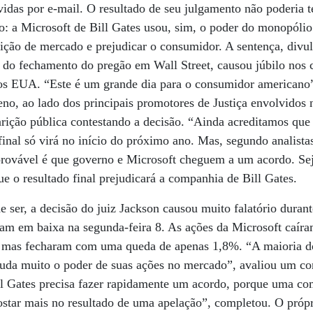
idas por e-mail. O resultado de seu julgamento não poderia te
 a Microsoft de Bill Gates usou, sim, o poder do monopólio 
ição de mercado e prejudicar o consumidor. A sentença, divu
s do fechamento do pregão em Wall Street, causou júbilo nos 
os EUA. “Este é um grande dia para o consumidor americano”
eno, ao lado dos principais promotores de Justiça envolvidos 
arição pública contestando a decisão. “Ainda acreditamos que 
final só virá no início do próximo ano. Mas, segundo analista
provável é que governo e Microsoft cheguem a um acordo. Seja
e o resultado final prejudicará a companhia de Bill Gates.
 ser, a decisão do juiz Jackson causou muito falatório duran
ram em baixa na segunda-feira 8. As ações da Microsoft caír
, mas fecharam com uma queda de apenas 1,8%. “A maioria do
muda muito o poder de suas ações no mercado”, avaliou um con
ll Gates precisa fazer rapidamente um acordo, porque uma c
ostar mais no resultado de uma apelação”, completou. O própr