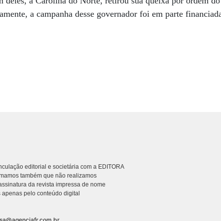
m deles, a Carolina do Norte, retirou sua queixa por ordem d
iamente, a campanha desse governador foi em parte financiad
culação editorial e societária com a EDITORA
rmamos também que não realizamos
ssinatura da revista impressa de nome
 apenas pelo conteúdo digital
nsa@agenciafr.com.br