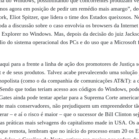
ama do Windows, possibilitando que concorrentes produzam ve
amos agora em posição de pedir um remédio mais amargo”, de
rk, Eliot Spitzer, que lidera o time dos Estados queixosos. 
oda a discussão sobre o caso envolvia os browsers da Internet
 Explorer no Windows. Mas, depois da decisão do juiz Jackso
io do sistema operacional dos PCs e do uso que a Microsoft 
aqui para a frente a linha de ação dos promotores de Justiça s
ft e de seus produtos. Talvez acabe prevalecendo uma solução
onopolista (como o da companhia de comunicações AT&T): a de
endo que todas teriam acesso aos códigos do Windows, poden
Gates ainda pode tentar apelar para a Suprema Corte america
ente mais conservadores, não prejudiquem um empreendedor tã
rar – e aí o risco é maior – que o sucessor de Bill Clinton s
s práticas mais selvagens do capitalismo made in USA. Os a
 que remota, lembram que no início do processo eram 20 os 