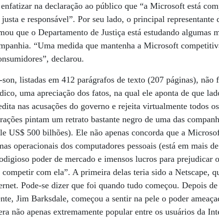
 enfatizar na declaração ao público que “a Microsoft está com
justa e responsável”. Por seu lado, o principal representante
irmou que o Departamento de Justiça está estudando algumas 
ompanhia. “Uma medida que mantenha a Microsoft competitiva 
onsumidores”, declarou.
-son, listadas em 412 parágrafos de texto (207 páginas), nã
ídico, uma apreciação dos fatos, na qual ele aponta de que lad
dita nas acusações do governo e rejeita virtualmente todos o
erações pintam um retrato bastante negro de uma das compan
ale US$ 500 bilhões). Ele não apenas concorda que a Microso
emas operacionais dos computadores pessoais (está em mais d
odigioso poder de mercado e imensos lucros para prejudicar 
ompetir com ela”. A primeira delas teria sido a Netscape, q
ernet. Pode-se dizer que foi quando tudo começou. Depois de
nte, Jim Barksdale, começou a sentir na pele o poder ameaça
era não apenas extremamente popular entre os usuários da Int