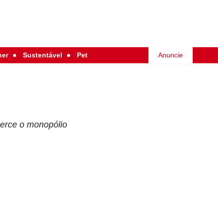
her
Sustentável
Pet
Anuncie
exerce o monopólio