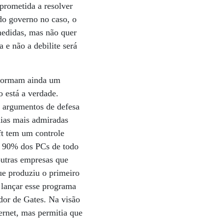
prometida a resolver
 do governo no caso, o
medidas, mas não quer
e não a debilite será
o formam ainda um
o está a verdade.
s argumentos de defesa
hias mais admiradas
ft tem um controle
e 90% dos PCs de todo
outras empresas que
ue produziu o primeiro
 lançar esse programa
dor de Gates. Na visão
ernet, mas permitia que