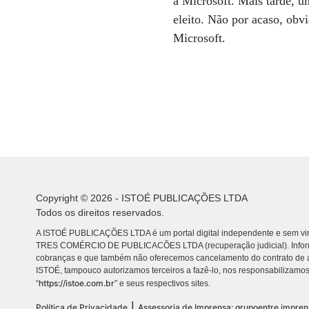
a Microsoft. Mais tarde, u
eleito. Não por acaso, obv
Microsoft.
Copyright © 2026 - ISTOÉ PUBLICAÇÕES LTDA
Todos os direitos reservados.
A ISTOÉ PUBLICAÇÕES LTDA é um portal digital independente e sem vin
TRES COMÉRCIO DE PUBLICACÕES LTDA (recuperação judicial). Info
cobranças e que também não oferecemos cancelamento do contrato de a
ISTOÉ, tampouco autorizamos terceiros a fazê-lo, nos responsabilizamos
https://istoe.com.br
“
” e seus respectivos sites.
|
Política de Privacidade
Assessoria de Imprensa: grupoentre.impre