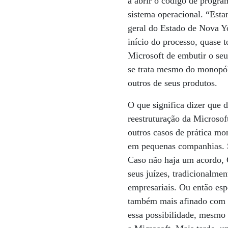
a abrir o código de progr
sistema operacional. “Est
geral do Estado de Nova Yo
início do processo, quase t
Microsoft de embutir o seu
se trata mesmo do monopól
outros de seus produtos.
O que significa dizer que d
reestruturação da Microso
outros casos de prática m
em pequenas companhias. S
Caso não haja um acordo, 
seus juízes, tradicionalm
empresariais. Ou então espe
também mais afinado com a
essa possibilidade, mesmo