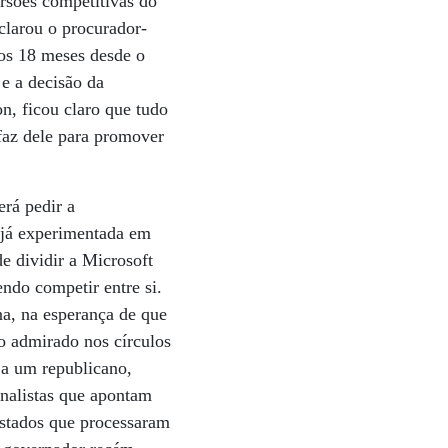
rsões competitivas do
clarou o procurador-
Nos 18 meses desde o
 e a decisão da
n, ficou claro que tudo
faz dele para promover
erá pedir a
 já experimentada em
 dividir a Microsoft
do competir entre si.
na, na esperança de que
o admirado nos círculos
eja um republicano,
nalistas que apontam
Estados que processaram