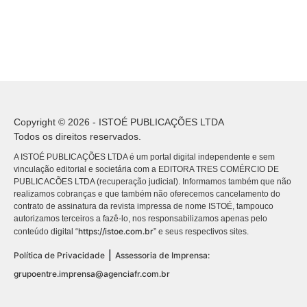
Copyright © 2026 - ISTOÉ PUBLICAÇÕES LTDA
Todos os direitos reservados.
A ISTOÉ PUBLICAÇÕES LTDA é um portal digital independente e sem
vinculação editorial e societária com a EDITORA TRES COMÉRCIO DE
PUBLICACÕES LTDA (recuperação judicial). Informamos também que não
realizamos cobranças e que também não oferecemos cancelamento do
contrato de assinatura da revista impressa de nome ISTOÉ, tampouco
autorizamos terceiros a fazê-lo, nos responsabilizamos apenas pelo
https://istoe.com.br
conteúdo digital “
” e seus respectivos sites.
|
Política de Privacidade
Assessoria de Imprensa:
grupoentre.imprensa@agenciafr.com.br