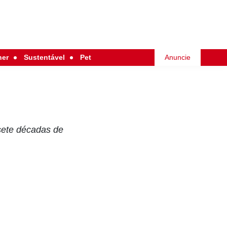
her
Sustentável
Pet
Anuncie
 sete décadas de