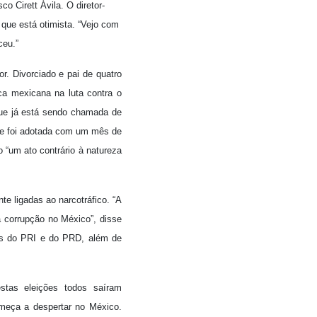
o Cirett Ávila. O diretor-
que está otimista. “Vejo com
ceu.”
. Divorciado e pai de quatro
ica mexicana na luta contra o
que já está sendo chamada de
que foi adotada com um mês de
 “um ato contrário à natureza
te ligadas ao narcotráfico. “A
 corrupção no México”, disse
ros do PRI e do PRD, além de
stas eleições todos saíram
omeça a despertar no México.