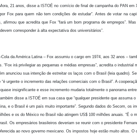
ora, 21 anos, disse a ISTOÉ no comício de final de campanha do PAN em X
por Fox para quem não tem condições de estudar”. Antes de votar na capi
os, afirmou que acredita que Fox “fará um bom programa de empregos”. Mas 
devem corresponder à alta expectativa dos universitários”.
-Cola da América Latina – Fox assumiu o cargo em 1974, aos 32 anos – tamb
s. “Fox irá privilegiar as pequenas e médias empresas”, acredita o industrial
m anunciou sua intenção de estreitar os laços com o Brasil (leia quadro). S
 “é urgente o incremento das relações comerciais com o Brasil”. A cooperaçã
 quase insignificante e esse incremento mudaria totalmente o panorama entre
ambém disse a ISTOÉ em sua casa que “qualquer presidente que assuma o 
tina, e o Brasil é um país muito importante”. Segundo dados do Secom, os in
hões e os do México no Brasil não atingem US$ 100 milhões anuais. “É o 
rasil. Os empresários brasileiros deveriam se reunir com o presidente Ferna
oferecida ao novo governo mexicano. Os impostos hoje estão muito altos. O 