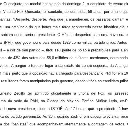
e Guanajuato, na manhã ensolarada do domingo 2, o candidato de centro-dir
), Vicente Fox Quesada, foi saudado, ao completar 58 anos, por uma orques
anitas. “Desperte, desperte. Veja que já amanheceu, os pássaros cantam e 
eu um prenúncio do que horas mais tarde aconteceria nesse histórico dia, 
sabiam quem seria o presidente. O México despertou para uma nova era e
nal (PRI), que governou o país desde 1929 como virtual partido único. Antes
 – a cor de seu partido –, tirou seu pente de bolso e preparou-se para a en
rca de 43% dos votos dos 58,8 milhões de eleitores mexicanos, derrotando 
otos. Amargou o terceiro lugar o candidato de centro-esquerda da Alian
 mais perto que a oposição havia chegado para desbancar o PRI foi em 1
 resultados foram manipulados pelo governo, dando vitória ao candidato priist
rnesto Zedillo ter admitido oficialmente a vitória de Fox, os assess
ima da sede do PAN, na Cidade do México. Porfirio Muñoz Leda, ex-
os do novo presidente, disse a ISTOÉ, às 17 horas, que o presidente já ha
ta do partido governista. Às 23h, quando Zedillo, em cadeia televisiva, rec
ta dos “panistas” que acompanhavam atentamente a contagem de votos. 