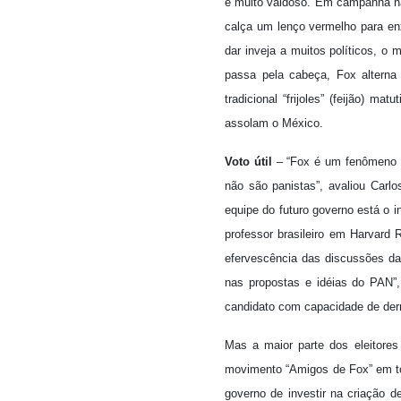
e muito vaidoso. Em campanha na
calça um lenço vermelho para en
dar inveja a muitos políticos, o 
passa pela cabeça, Fox altern
tradicional “frijoles” (feijão) 
assolam o México.
Voto útil
– “Fox é um fenômeno po
não são panistas”, avaliou Carl
equipe do futuro governo está o 
professor brasileiro em Harvard
efervescência das discussões da
nas propostas e idéias do PAN”, 
candidato com capacidade de derr
Mas a maior parte dos eleitore
movimento “Amigos de Fox” em t
governo de investir na criação