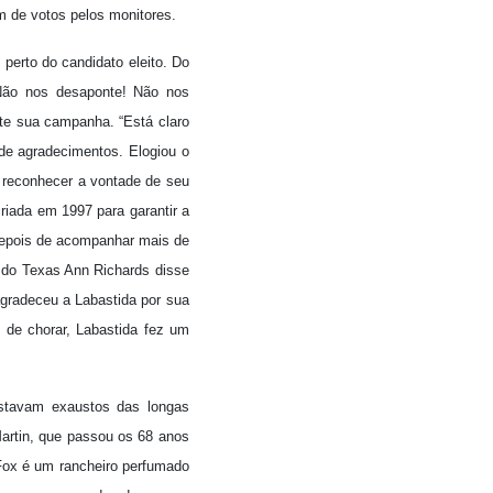
m de votos pelos monitores.
erto do candidato eleito. Do
“Não nos desaponte! Não nos
nte sua campanha. “Está claro
de agradecimentos. Elogiou o
 reconhecer a vontade de seu
criada em 1997 para garantir a
 depois de acompanhar mais de
 do Texas Ann Richards disse
 agradeceu a Labastida por sua
 de chorar, Labastida fez um
estavam exaustos das longas
artin, que passou os 68 anos
Fox é um rancheiro perfumado