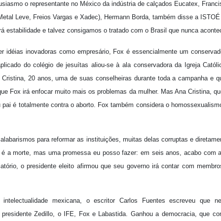
tusiasmo o representante no México da indústria de calçados Eucatex, Francisc
a Metal Leve, Freios Vargas e Xadec), Hermann Borda, também disse a ISTOÉ 
rá estabilidade e talvez consigamos o tratado com o Brasil que nunca aconte
r idéias inovadoras como empresário, Fox é essencialmente um conservador
aplicado do colégio de jesuítas aliou-se à ala conservadora da Igreja Catól
na Cristina, 20 anos, uma de suas conselheiras durante toda a campanha e 
É que Fox irá enfocar muito mais os problemas da mulher. Mas Ana Cristina, 
u pai é totalmente contra o aborto. Fox também considera o homossexualismo
alabarismos para reformar as instituições, muitas delas corruptas e diretamen
a é a morte, mas uma promessa eu posso fazer: em seis anos, acabo com a
atório, o presidente eleito afirmou que seu governo irá contar com memb
ntelectualidade mexicana, o escritor Carlos Fuentes escreveu que ne
presidente Zedillo, o IFE, Fox e Labastida. Ganhou a democracia, que c