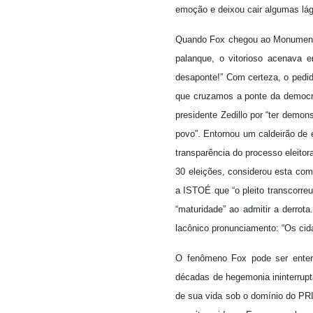
emoção e deixou cair algumas lág
Quando Fox chegou ao Monumento 
palanque, o vitorioso acenava
desaponte!” Com certeza, o pedid
que cruzamos a ponte da democrac
presidente Zedillo por “ter dem
povo”. Entornou um caldeirão de e
transparência do processo eleito
30 eleições, considerou esta com
a ISTOÉ que “o pleito transcorreu
“maturidade” ao admitir a derrot
lacônico pronunciamento: “Os ci
O fenômeno Fox pode ser enten
décadas de hegemonia ininterrupt
de sua vida sob o domínio do PR