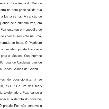
eita à Presidência do México
tra no coro principal de sua
a lua já se foi.” A canção de
quando pela primeira vez, em
 Fox enterrou o monopólio do
 de colocar seu voto na urna,
xurrada de fotos. O “Marlboro
o candidato priista Francisco
ça para o México, Cuauhtémoc
988, quando Cárdenas ganhou
a Carlos Salinas de Gortari.
ores do oposicionista já se
PRI, ex-PRD e um dos mais
via telefonado a Fox, dando a
onheceu a derrota do governo,
O próprio Fox não conteve a