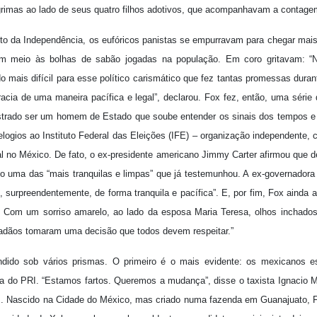
rimas ao lado de seus quatro filhos adotivos, que acompanhavam a contage
da Independência, os eufóricos panistas se empurravam para chegar mais p
 em meio às bolhas de sabão jogadas na população. Em coro gritavam: 
o mais difícil para esse político carismático que fez tantas promessas dura
ia de uma maneira pacífica e legal”, declarou. Fox fez, então, uma série 
onstrado ser um homem de Estado que soube entender os sinais dos tempos e
logios ao Instituto Federal das Eleições (IFE) – organização independente, 
ral no México. De fato, o ex-presidente americano Jimmy Carter afirmou que
o uma das “mais tranquilas e limpas” que já testemunhou. A ex-governadora
, surpreendentemente, de forma tranquila e pacífica”. E, por fim, Fox ainda
a. Com um sorriso amarelo, ao lado da esposa Maria Teresa, olhos inchados
dadãos tomaram uma decisão que todos devem respeitar.”
dido sob vários prismas. O primeiro é o mais evidente: os mexicanos 
a do PRI. “Estamos fartos. Queremos a mudança”, disse o taxista Ignacio M
I. Nascido na Cidade do México, mas criado numa fazenda em Guanajuato, 