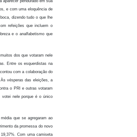
va aparecer pendurado em sua
nos, e com uma eloquência de
a boca, dizendo tudo o que lhe
om refeições que incluem o
obreza e o analfabetismo que
 muitos dos que votaram nele
as. Entre os esquerdistas na
, contou com a colaboração do
 Às vésperas das eleições, a
ontra o PRI e outras votaram
s votei nele porque é o único
e média que se agregaram ao
rimento da promessa do novo
de 19,37%. Com uma camiseta