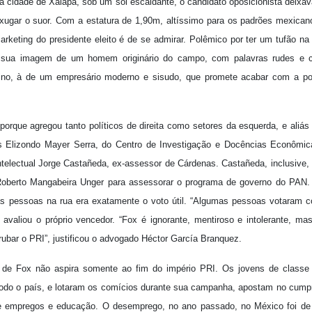
 cidade de Xalapa, sob um sol escaldante, o candidato oposicionista deixa
xugar o suor. Com a estatura de 1,90m, altíssimo para os padrões mexica
marketing do presidente eleito é de se admirar. Polêmico por ter um tufão n
a sua imagem de um homem originário do campo, com palavras rudes e c
matutino, à de um empresário moderno e sisudo, que promete acabar com a p
rque agregou tanto políticos de direita como setores da esquerda, e aliás
os Elizondo Mayer Serra, do Centro de Investigação e Docências Econômic
intelectual Jorge Castañeda, ex-assessor de Cárdenas. Castañeda, inclusive
 Roberto Mangabeira Unger para assessorar o programa de governo do PAN.
s pessoas na rua era exatamente o voto útil. “Algumas pessoas votaram c
avaliou o próprio vencedor. “Fox é ignorante, mentiroso e intolerante, ma
ubar o PRI”, justificou o advogado Héctor García Branquez.
s de Fox não aspira somente ao fim do império PRI. Os jovens de class
odo o país, e lotaram os comícios durante sua campanha, apostam no cump
 de empregos e educação. O desemprego, no ano passado, no México foi 