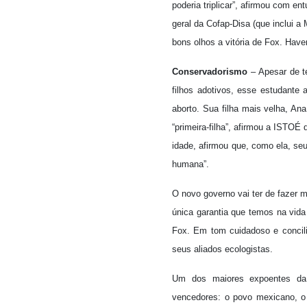
poderia triplicar”, afirmou com en
geral da Cofap-Disa (que inclui 
bons olhos a vitória de Fox. Have
Conservadorismo
– Apesar de te
filhos adotivos, esse estudante 
aborto. Sua filha mais velha, A
“primeira-filha”, afirmou a ISTO
idade, afirmou que, como ela, se
humana”.
O novo governo vai ter de fazer m
única garantia que temos na vid
Fox. Em tom cuidadoso e concili
seus aliados ecologistas.
Um dos maiores expoentes da i
vencedores: o povo mexicano, o 