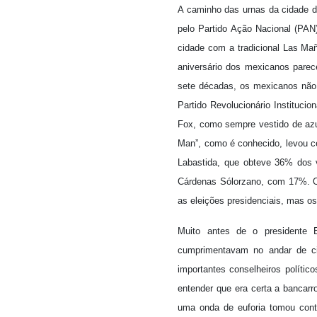
A caminho das urnas da cidade d
pelo Partido Ação Nacional (PAN
cidade com a tradicional Las Mañ
aniversário dos mexicanos parec
sete décadas, os mexicanos não 
Partido Revolucionário Institucio
Fox, como sempre vestido de azul
Man”, como é conhecido, levou ce
Labastida, que obteve 36% dos v
Cárdenas Sólorzano, com 17%. O
as eleições presidenciais, mas os
Muito antes de o presidente E
cumprimentavam no andar de c
importantes conselheiros polític
entender que era certa a bancarro
uma onda de euforia tomou con