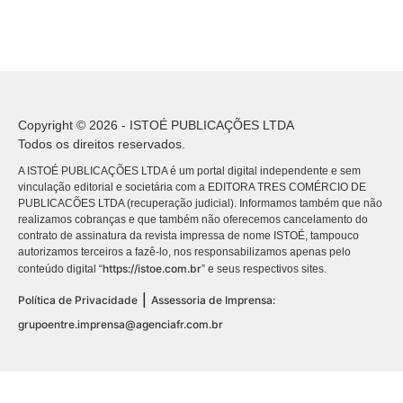
Copyright © 2026 - ISTOÉ PUBLICAÇÕES LTDA
Todos os direitos reservados.
A ISTOÉ PUBLICAÇÕES LTDA é um portal digital independente e sem
vinculação editorial e societária com a EDITORA TRES COMÉRCIO DE
PUBLICACÕES LTDA (recuperação judicial). Informamos também que não
realizamos cobranças e que também não oferecemos cancelamento do
contrato de assinatura da revista impressa de nome ISTOÉ, tampouco
autorizamos terceiros a fazê-lo, nos responsabilizamos apenas pelo
https://istoe.com.br
conteúdo digital “
” e seus respectivos sites.
|
Política de Privacidade
Assessoria de Imprensa:
grupoentre.imprensa@agenciafr.com.br