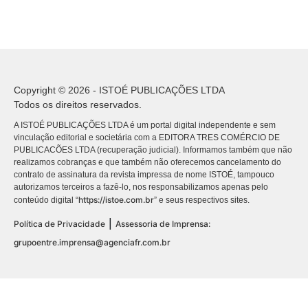
Copyright © 2026 - ISTOÉ PUBLICAÇÕES LTDA
Todos os direitos reservados.
A ISTOÉ PUBLICAÇÕES LTDA é um portal digital independente e sem
vinculação editorial e societária com a EDITORA TRES COMÉRCIO DE
PUBLICACÕES LTDA (recuperação judicial). Informamos também que não
realizamos cobranças e que também não oferecemos cancelamento do
contrato de assinatura da revista impressa de nome ISTOÉ, tampouco
autorizamos terceiros a fazê-lo, nos responsabilizamos apenas pelo
https://istoe.com.br
conteúdo digital “
” e seus respectivos sites.
|
Política de Privacidade
Assessoria de Imprensa:
grupoentre.imprensa@agenciafr.com.br