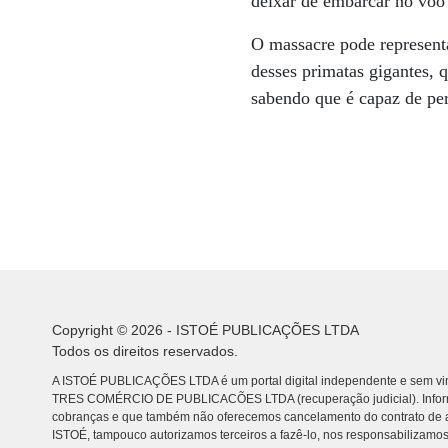
deixar de embarcar no vôo 
O massacre pode representa
desses primatas gigantes, 
sabendo que é capaz de per
Copyright © 2026 - ISTOÉ PUBLICAÇÕES LTDA
Todos os direitos reservados.
A ISTOÉ PUBLICAÇÕES LTDA é um portal digital independente e sem vin
TRES COMÉRCIO DE PUBLICACÕES LTDA (recuperação judicial). Info
cobranças e que também não oferecemos cancelamento do contrato de a
ISTOÉ, tampouco autorizamos terceiros a fazê-lo, nos responsabilizamos