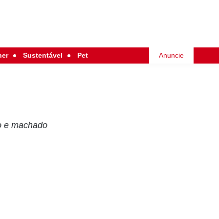
her
Sustentável
Pet
Anuncie
cão e machado