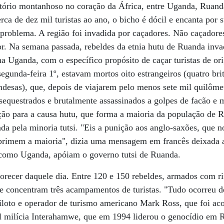
ritório montanhoso no coração da África, entre Uganda, Ruan
rca de dez mil turistas ao ano, o bicho é dócil e encanta por 
oblema. A região foi invadida por caçadores. Não caçadores 
or. Na semana passada, rebeldes da etnia hutu de Ruanda inv
a Uganda, com o específico propósito de caçar turistas de or
egunda-feira 1º, estavam mortos oito estrangeiros (quatro bri
desas), que, depois de viajarem pelo menos sete mil quilôme
sequestrados e brutalmente assassinados a golpes de facão e
ção para a causa hutu, que forma a maioria da população de 
ada pela minoria tutsi. "Eis a punição aos anglo-saxões, que
rimem a maioria", dizia uma mensagem em francês deixada a
 como Uganda, apóiam o governo tutsi de Ruanda.
vorecer daquele dia. Entre 120 e 150 rebeldes, armados com ri
e concentram três acampamentos de turistas. "Tudo ocorreu d
piloto e operador de turismo americano Mark Ross, que foi ac
l milícia Interahamwe, que em 1994 liderou o genocídio em