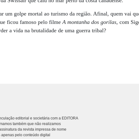
da Swissair que caiu no mar perto da costa canadense.
r um golpe mortal ao turismo da região. Afinal, quem vai quer
que ficou famoso pelo filme
A montanha dos gorilas
, com Sig
der a vida na brutalidade de uma guerra tribal?
culação editorial e societária com a EDITORA
rmamos também que não realizamos
ssinatura da revista impressa de nome
 apenas pelo conteúdo digital