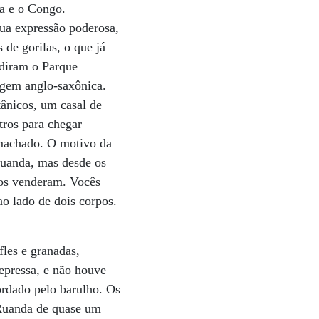
da e o Congo.
sua expressão poderosa,
de gorilas, o que já
adiram o Parque
igem anglo-saxônica.
tânicos, um casal de
tros para chegar
 machado. O motivo da
Ruanda, mas desde os
 nos venderam. Vocês
o lado de dois corpos.
fles e granadas,
epressa, e não houve
ordado pelo barulho. Os
 Ruanda de quase um