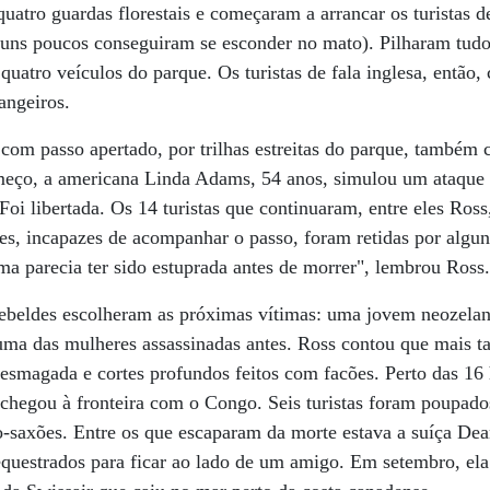
quatro guardas florestais e começaram a arrancar os turistas d
guns poucos conseguiram se esconder no mato). Pilharam tudo
uatro veículos do parque. Os turistas de fala inglesa, então
angeiros.
om passo apertado, por trilhas estreitas do parque, também 
eço, a americana Linda Adams, 54 anos, simulou um ataque 
 Foi libertada. Os 14 turistas que continuaram, entre eles Ros
es, incapazes de acompanhar o passo, foram retidas por algu
a parecia ter sido estuprada antes de morrer", lembrou Ross
rebeldes escolheram as próximas vítimas: uma jovem neozelan
ma das mulheres assassinadas antes. Ross contou que mais 
esmagada e cortes profundos feitos com facões. Perto das 16 
a chegou à fronteira com o Congo. Seis turistas foram poupad
-saxões. Entre os que escaparam da morte estava a suíça Dea
equestrados para ficar ao lado de um amigo. Em setembro, ela 