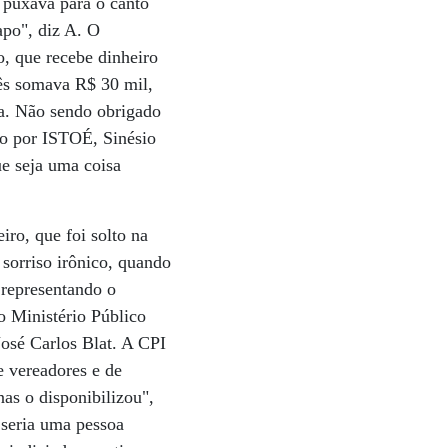
 puxava para o canto
apo", diz A. O
o, que recebe dinheiro
ês somava R$ 30 mil,
a. Não sendo obrigado
ido por ISTOÉ, Sinésio
e seja uma coisa
ro, que foi solto na
 sorriso irônico, quando
 representando o
 o Ministério Público
José Carlos Blat. A CPI
e vereadores e de
as o disponibilizou",
 seria uma pessoa