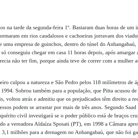
os na tarde da segunda-feira 1º. Bastaram duas horas de um 
sformaram em rios caudalosos e cachoeiras jorravam dos viadu
 uma empresa de guinchos, dentro do túnel do Anhangabaú, 
e só conseguiu chegar em casa 11 horas depois, após amargar a
recia não ter fim, porque ainda teve de correr com a mulher 
meiro culpou a natureza e São Pedro pelos 118 milímetros de 
 1994. Sobrou também para a população, que Pitta acusou de 
s, voltou atrás e admitiu que os prejudicados têm direito a r
cessos podem se arrastar por mais de três anos. Segundo Saa
quérito civil investigará se o poder público está de braços cru
do a vereadora Aldaíza Sposati (PT), em 1998 a Câmara apro
 3,1 milhões para a drenagem no Anhangabaú, que não foi ga