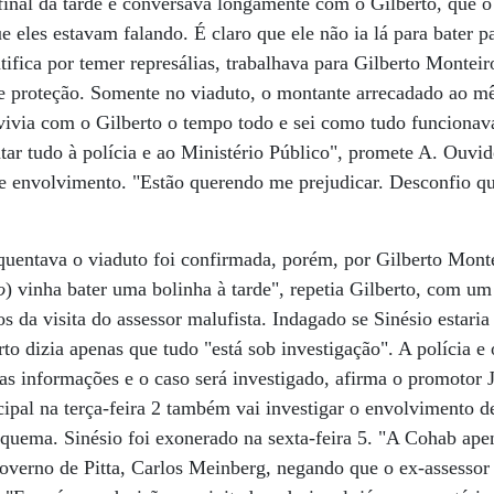
final da tarde e conversava longamente com o Gilberto, que o
e eles estavam falando. É claro que ele não ia lá para bater p
tifica por temer represálias, trabalhava para Gilberto Monteir
e proteção. Somente no viaduto, o montante arrecadado ao m
vivia com o Gilberto o tempo todo e sei como tudo funcionav
ntar tudo à polícia e ao Ministério Público", promete A. Ouv
 envolvimento. "Estão querendo me prejudicar. Desconfio qu
quentava o viaduto foi confirmada, porém, por Gilberto Montei
o
) vinha bater uma bolinha à tarde", repetia Gilberto, com um
s da visita do assessor malufista. Indagado se Sinésio estaria
rto dizia apenas que tudo "está sob investigação". A polícia e
as informações e o caso será investigado, afirma o promotor 
pal na terça-feira 2 também vai investigar o envolvimento d
uema. Sinésio foi exonerado na sexta-feira 5. "A Cohab apen
overno de Pitta, Carlos Meinberg, negando que o ex-assessor