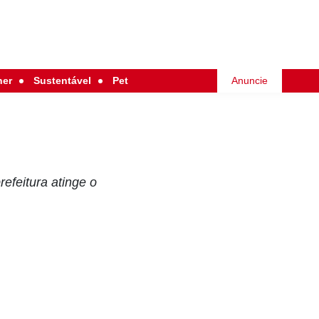
her
Sustentável
Pet
Anuncie
efeitura atinge o