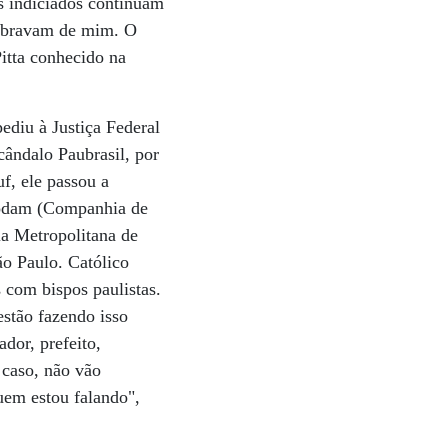
os indiciados continuam
lembravam de mim. O
Pitta conhecido na
ediu à Justiça Federal
cândalo Paubrasil, por
f, ele passou a
Prodam (Companhia de
a Metropolitana de
ão Paulo. Católico
s com bispos paulistas.
estão fazendo isso
dor, prefeito,
 caso, não vão
uem estou falando",