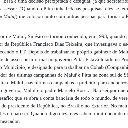
 "Essa é uma decisão precipitada e desigual, já que secretári
-assessor. "Quando o Pitta tinha 0% nas pesquisas, eles se 
de Maluf
) me colocou junto com outras pessoas para tornar o 
or de Maluf, Sinésio se tornou conhecido, em 1993, quando p
r da República Francisco Dias Teixeira, que investigava o es
orecendo o PT. Depois de trabalhar no próprio gabinete de Malu
e de assessor informal no governo Pitta. Estava lotado na 
 Município) e designado para trabalhar na Cohab (Companhi
dor das últimas campanhas de Maluf e Pitta na zona sul de S
itta e Maluf, nas últimas campanhas a prefeito, para encontro
ao governo, Maluf e o padre Marcelo Rossi. "Não sei por que 
afio: que se abra a conta bancária de todo o mundo, de verea
 do presidente da República, no Brasil e no Exterior. No meu
les eu não sei. Quando digo eles, eles sabem muito bem de q
ameaçador.