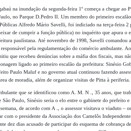
baú na inundação da segunda-feira 1º começa a chegar ao Pal
 Paulo, no Parque D.Pedro II. Um membro do primeiro escalão
Públicas Alfredo Mário Savelli, foi indiciado na terça-feira 
deixar de cumprir a função pública) no inquérito que apura o
efeitura paulistana. Até novembro de 1998, Savelli comandou a
 responsável pela regulamentação do comércio ambulante. Ao 
mitiu que recebeu denúncias sobre a máfia dos fiscais, mas n
nagem ligado ao primeiro escalão da prefeitura: Sinésio Gob
efeito Paulo Maluf e no governo atual continuou fazendo assess
ea de moradia, além de organizar visitas de Pitta à periferia.
ulante que se identificou como A. M. N ., 35 anos, que trab
e São Paulo, Sinésio seria o elo entre o gabinete do prefeito 
semana, de acordo com A ., o assessor visitava o viaduto – 
ar com o presidente da Associação dos Camelôs Independente
ante dez dias acusado de participar do esquema de cobrança de