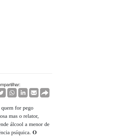
mpartilhar:
a quem for pego
osa mas o relator,
ende álcool a menor de
ncia psíquica.
O