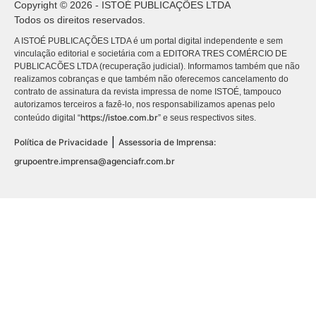
Copyright © 2026 - ISTOÉ PUBLICAÇÕES LTDA
Todos os direitos reservados.
A ISTOÉ PUBLICAÇÕES LTDA é um portal digital independente e sem
vinculação editorial e societária com a EDITORA TRES COMÉRCIO DE
PUBLICACÕES LTDA (recuperação judicial). Informamos também que não
realizamos cobranças e que também não oferecemos cancelamento do
contrato de assinatura da revista impressa de nome ISTOÉ, tampouco
autorizamos terceiros a fazê-lo, nos responsabilizamos apenas pelo
https://istoe.com.br
conteúdo digital “
” e seus respectivos sites.
|
Política de Privacidade
Assessoria de Imprensa:
grupoentre.imprensa@agenciafr.com.br