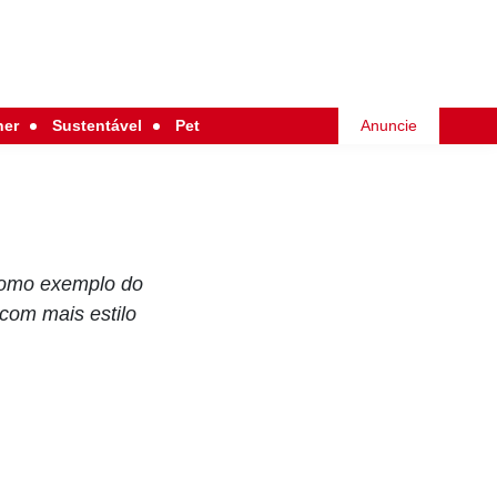
her
Sustentável
Pet
Anuncie
 como exemplo do
 com mais estilo