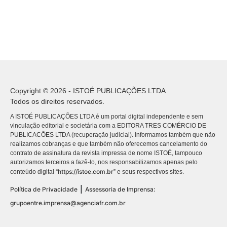
Copyright © 2026 - ISTOÉ PUBLICAÇÕES LTDA
Todos os direitos reservados.
A ISTOÉ PUBLICAÇÕES LTDA é um portal digital independente e sem
vinculação editorial e societária com a EDITORA TRES COMÉRCIO DE
PUBLICACÕES LTDA (recuperação judicial). Informamos também que não
realizamos cobranças e que também não oferecemos cancelamento do
contrato de assinatura da revista impressa de nome ISTOÉ, tampouco
autorizamos terceiros a fazê-lo, nos responsabilizamos apenas pelo
https://istoe.com.br
conteúdo digital “
” e seus respectivos sites.
|
Política de Privacidade
Assessoria de Imprensa:
grupoentre.imprensa@agenciafr.com.br