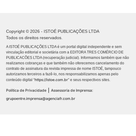
Copyright © 2026 - ISTOÉ PUBLICAÇÕES LTDA
Todos os direitos reservados.
A ISTOÉ PUBLICAÇÕES LTDA é um portal digital independente e sem
vinculação editorial e societária com a EDITORA TRES COMÉRCIO DE
PUBLICACÕES LTDA (recuperação judicial). Informamos também que não
realizamos cobranças e que também não oferecemos cancelamento do
contrato de assinatura da revista impressa de nome ISTOÉ, tampouco
autorizamos terceiros a fazê-lo, nos responsabilizamos apenas pelo
https://istoe.com.br
conteúdo digital “
” e seus respectivos sites.
|
Política de Privacidade
Assessoria de Imprensa:
grupoentre.imprensa@agenciafr.com.br