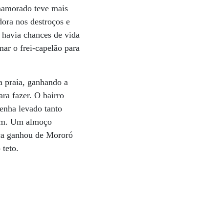
enamorado teve mais
dora nos destroços e
 havia chances de vida
ar o frei-capelão para
a praia, ganhando a
ra fazer. O bairro
tenha levado tanto
aram. Um almoço
eca ganhou de Mororó
 teto.