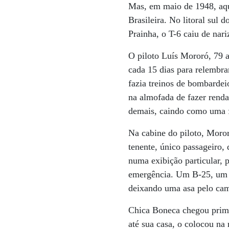
Mas, em maio de 1948, aqu
Brasileira. No litoral sul 
Prainha, o T-6 caiu de nar
O piloto Luís Mororó, 79 a
cada 15 dias para relembr
fazia treinos de bombardei
na almofada de fazer rend
demais, caindo como uma f
Na cabine do piloto, Moro
tenente, único passageiro, 
numa exibição particular,
emergência. Um B-25, um b
deixando uma asa pelo cami
Chica Boneca chegou primei
até sua casa, o colocou na 