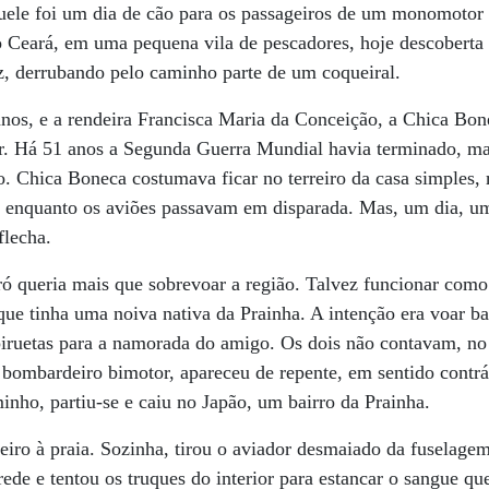
ele foi um dia de cão para os passageiros de um monomotor
do Ceará, em uma pequena vila de pescadores, hoje descoberta p
iz, derrubando pelo caminho parte de um coqueiral.
nos, e a rendeira Francisca Maria da Conceição, a Chica Bon
ar. Há 51 anos a Segunda Guerra Mundial havia terminado, ma
o. Chica Boneca costumava ficar no terreiro da casa simples,
a enquanto os aviões passavam em disparada. Mas, um dia, um
lecha.
ró queria mais que sobrevoar a região. Talvez funcionar com
que tinha uma noiva nativa da Prainha. A intenção era voar bai
 piruetas para a namorada do amigo. Os dois não contavam, n
ombardeiro bimotor, apareceu de repente, em sentido contrá
nho, partiu-se e caiu no Japão, um bairro da Prainha.
ro à praia. Sozinha, tirou o aviador desmaiado da fuselagem
rede e tentou os truques do interior para estancar o sangue qu