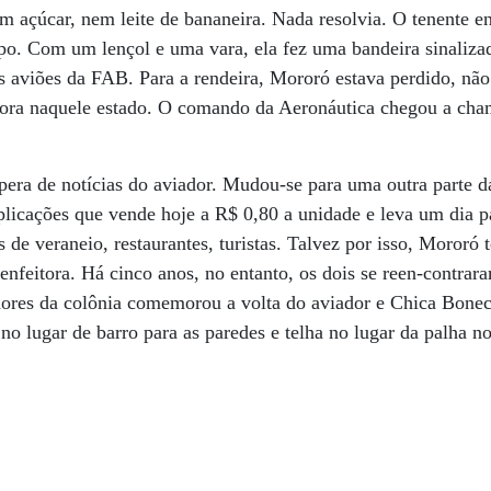
m açúcar, nem leite de bananeira. Nada resolvia. O tenente 
orpo. Com um lençol e uma vara, ela fez uma bandeira sinaliza
 aviões da FAB. Para a rendeira, Mororó estava perdido, não
ra naquele estado. O comando da Aeronáutica chegou a cham
pera de notícias do aviador. Mudou-se para uma outra parte d
licações que vende hoje a R$ 0,80 a unidade e leva um dia pa
de veraneio, restaurantes, turistas. Talvez por isso, Mororó 
enfeitora. Há cinco anos, no entanto, os dois se reen-contr
dores da colônia comemorou a volta do aviador e Chica Bon
o lugar de barro para as paredes e telha no lugar da palha no