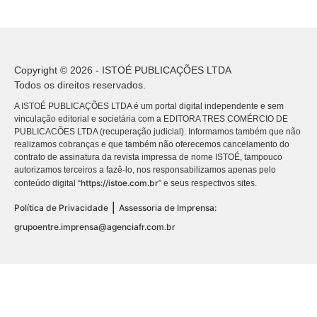
Copyright © 2026 - ISTOÉ PUBLICAÇÕES LTDA
Todos os direitos reservados.
A ISTOÉ PUBLICAÇÕES LTDA é um portal digital independente e sem
vinculação editorial e societária com a EDITORA TRES COMÉRCIO DE
PUBLICACÕES LTDA (recuperação judicial). Informamos também que não
realizamos cobranças e que também não oferecemos cancelamento do
contrato de assinatura da revista impressa de nome ISTOÉ, tampouco
autorizamos terceiros a fazê-lo, nos responsabilizamos apenas pelo
https://istoe.com.br
conteúdo digital “
” e seus respectivos sites.
|
Política de Privacidade
Assessoria de Imprensa:
grupoentre.imprensa@agenciafr.com.br