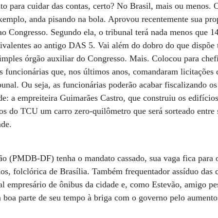
ito para cuidar das contas, certo? No Brasil, mais ou menos. 
exemplo, anda pisando na bola. Aprovou recentemente sua pro
 ao Congresso. Segundo ela, o tribunal terá nada menos que 1
ivalentes ao antigo DAS 5. Vai além do dobro do que dispõe 
mples órgão auxiliar do Congresso. Mais. Colocou para chefi
s funcionárias que, nos últimos anos, comandaram licitações
ibunal. Ou seja, as funcionárias poderão acabar fiscalizando o
e: a empreiteira Guimarães Castro, que construiu os edifício
os do TCU um carro zero-quilômetro que será sorteado entre 
ade.
ão (PMDB-DF) tenha o mandato cassado, sua vaga fica para o
s, folclórica de Brasília. Também frequentador assíduo das c
pal empresário de ônibus da cidade e, como Estevão, amigo p
 boa parte de seu tempo à briga com o governo pelo aumento