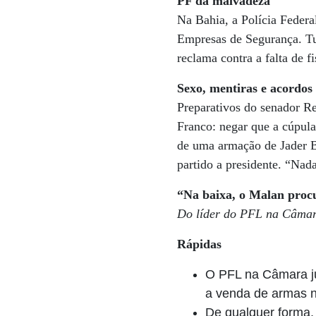
PF da malvadeza
Na Bahia, a Polícia Feder
Empresas de Segurança. Tu
reclama contra a falta de 
Sexo, mentiras e acordos 
Preparativos do senador Re
Franco: negar que a cúpul
de uma armação de Jader B
partido a presidente. “Nad
“Na baixa, o Malan procu
Do líder do PFL na Câmara
Rápidas
O PFL na Câmara jur
a venda de armas no
De qualquer forma,