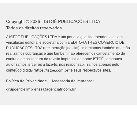
Copyright © 2026 - ISTOÉ PUBLICAÇÕES LTDA
Todos os direitos reservados.
A ISTOÉ PUBLICAÇÕES LTDA é um portal digital independente e sem
vinculação editorial e societária com a EDITORA TRES COMÉRCIO DE
PUBLICACÕES LTDA (recuperação judicial). Informamos também que não
realizamos cobranças e que também não oferecemos cancelamento do
contrato de assinatura da revista impressa de nome ISTOÉ, tampouco
autorizamos terceiros a fazê-lo, nos responsabilizamos apenas pelo
https://istoe.com.br
conteúdo digital “
” e seus respectivos sites.
|
Política de Privacidade
Assessoria de Imprensa:
grupoentre.imprensa@agenciafr.com.br