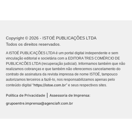
Copyright © 2026 - ISTOÉ PUBLICAÇÕES LTDA
Todos os direitos reservados.
A ISTOÉ PUBLICAÇÕES LTDA é um portal digital independente e sem
vinculação editorial e societária com a EDITORA TRES COMÉRCIO DE
PUBLICACÕES LTDA (recuperação judicial). Informamos também que não
realizamos cobranças e que também não oferecemos cancelamento do
contrato de assinatura da revista impressa de nome ISTOÉ, tampouco
autorizamos terceiros a fazê-lo, nos responsabilizamos apenas pelo
https://istoe.com.br
conteúdo digital “
” e seus respectivos sites.
|
Política de Privacidade
Assessoria de Imprensa:
grupoentre.imprensa@agenciafr.com.br