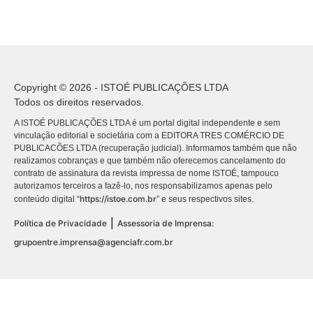
Copyright © 2026 - ISTOÉ PUBLICAÇÕES LTDA
Todos os direitos reservados.
A ISTOÉ PUBLICAÇÕES LTDA é um portal digital independente e sem
vinculação editorial e societária com a EDITORA TRES COMÉRCIO DE
PUBLICACÕES LTDA (recuperação judicial). Informamos também que não
realizamos cobranças e que também não oferecemos cancelamento do
contrato de assinatura da revista impressa de nome ISTOÉ, tampouco
autorizamos terceiros a fazê-lo, nos responsabilizamos apenas pelo
https://istoe.com.br
conteúdo digital “
” e seus respectivos sites.
|
Política de Privacidade
Assessoria de Imprensa:
grupoentre.imprensa@agenciafr.com.br