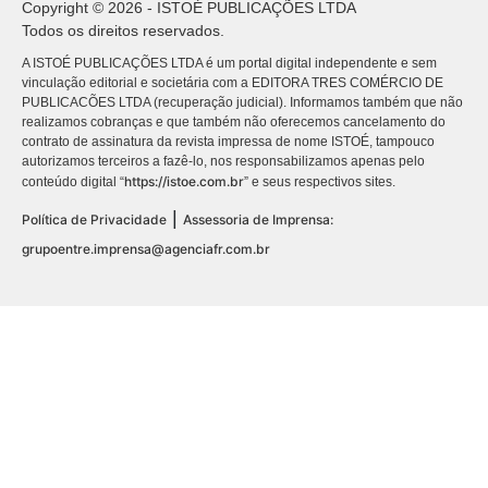
Copyright © 2026 - ISTOÉ PUBLICAÇÕES LTDA
Todos os direitos reservados.
A ISTOÉ PUBLICAÇÕES LTDA é um portal digital independente e sem
vinculação editorial e societária com a EDITORA TRES COMÉRCIO DE
PUBLICACÕES LTDA (recuperação judicial). Informamos também que não
realizamos cobranças e que também não oferecemos cancelamento do
contrato de assinatura da revista impressa de nome ISTOÉ, tampouco
autorizamos terceiros a fazê-lo, nos responsabilizamos apenas pelo
https://istoe.com.br
conteúdo digital “
” e seus respectivos sites.
|
Política de Privacidade
Assessoria de Imprensa:
grupoentre.imprensa@agenciafr.com.br