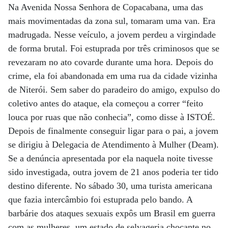
Na Avenida Nossa Senhora de Copacabana, uma das
mais movimentadas da zona sul, tomaram uma van. Era
madrugada. Nesse veículo, a jovem perdeu a virgindade
de forma brutal. Foi estuprada por três criminosos que se
revezaram no ato covarde durante uma hora. Depois do
crime, ela foi abandonada em uma rua da cidade vizinha
de Niterói. Sem saber do paradeiro do amigo, expulso do
coletivo antes do ataque, ela começou a correr “feito
louca por ruas que não conhecia”, como disse à ISTOÉ.
Depois de finalmente conseguir ligar para o pai, a jovem
se dirigiu à Delegacia de Atendimento à Mulher (Deam).
Se a denúncia apresentada por ela naquela noite tivesse
sido investigada, outra jovem de 21 anos poderia ter tido
destino diferente. No sábado 30, uma turista americana
que fazia intercâmbio foi estuprada pelo bando. A
barbárie dos ataques sexuais expôs um Brasil em guerra
com as mulheres, um estado de selvageria chocante no