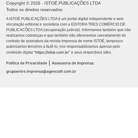
Copyright © 2026 - ISTOÉ PUBLICAÇÕES LTDA
Todos os direitos reservados.
A ISTOÉ PUBLICAÇÕES LTDA é um portal digital independente e sem
vinculação editorial e societária com a EDITORA TRES COMÉRCIO DE
PUBLICACÕES LTDA (recuperação judicial). Informamos também que não
realizamos cobranças e que também não oferecemos cancelamento do
contrato de assinatura da revista impressa de nome ISTOÉ, tampouco
autorizamos terceiros a fazê-lo, nos responsabilizamos apenas pelo
https://istoe.com.br
conteúdo digital “
” e seus respectivos sites.
|
Política de Privacidade
Assessoria de Imprensa:
grupoentre.imprensa@agenciafr.com.br