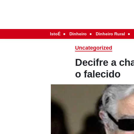
IstoÉ
Dinheiro
Dinheiro Rural
Uncategorized
Decifre a ch
o falecido