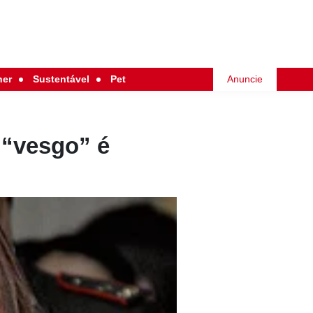
her
Sustentável
Pet
Anuncie
o “vesgo” é