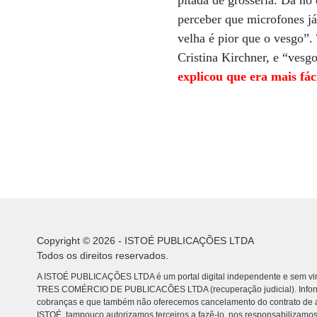
pitada de grosseria. Dá no
perceber que microfones já
velha é pior que o vesgo”.
Cristina Kirchner, e “vesg
explicou que era mais fác
Copyright © 2026 - ISTOÉ PUBLICAÇÕES LTDA
Todos os direitos reservados.
A ISTOÉ PUBLICAÇÕES LTDA é um portal digital independente e sem vin
TRES COMÉRCIO DE PUBLICACÕES LTDA (recuperação judicial). Info
cobranças e que também não oferecemos cancelamento do contrato de a
ISTOÉ, tampouco autorizamos terceiros a fazê-lo, nos responsabilizamos