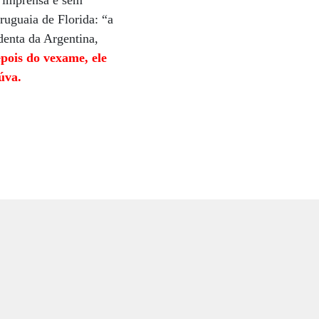
à imprensa e sem
ruguaia de Florida: “a
denta da Argentina,
pois do vexame, ele
úva.