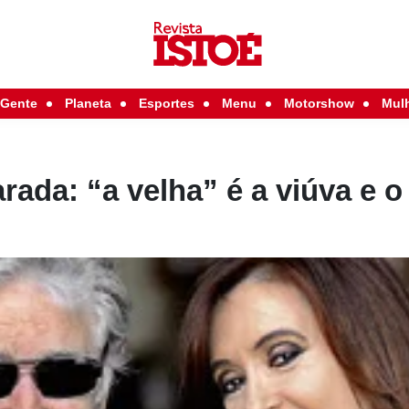
Gente
Planeta
Esportes
Menu
Motorshow
Mul
arada: “a velha” é a viúva e 