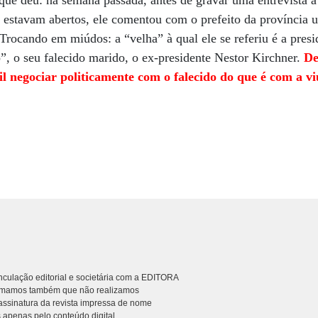
 que deu: na semana passada, antes de gravar uma entrevista 
 estavam abertos, ele comentou com o prefeito da província u
 Trocando em miúdos: a “velha” à qual ele se referiu é a presi
o”, o seu falecido marido, o ex-presidente Nestor Kirchner.
De
il negociar politicamente com o falecido do que é com a vi
culação editorial e societária com a EDITORA
rmamos também que não realizamos
ssinatura da revista impressa de nome
 apenas pelo conteúdo digital