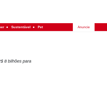
her
Sustentável
Pet
Anuncie
$ 8 bilhões para