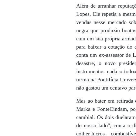
Além de arranhar reputaçõe
Lopes. Ele repetia a mesma
vendas nesse mercado sob 
negra que produziu boato
caiu em sua própria armad
para baixar a cotação do 
conta um ex-assessor de 
desastre, o novo preside
instrumentos nada ortodo
turma na Pontifícia Unive
não gastou um centavo para
Mas ao bater em retirada 
Marka e FonteCindam, por 
cambial. Os dois duelaram
do nosso lado", conta o d
colher lucros – combustíve