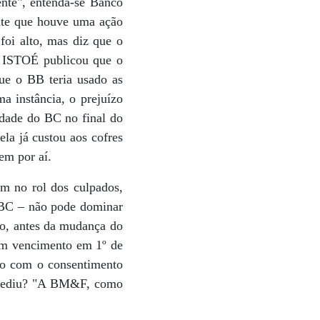
ente", entenda-se Banco
mite que houve uma ação
oi alto, mas diz que o
, ISTOÉ publicou que o
ue o BB teria usado as
 instância, o prejuízo
idade do BC no final do
ela já custou aos cofres
em por aí.
m no rol dos culpados,
o BC – não pode dominar
o, antes da mudança do
om vencimento em 1º de
do com o consentimento
impediu? "A BM&F, como