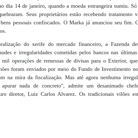
no dia 14 de janeiro, quando a moeda estrangeira sumiu. Só
 quebraram. Seus proprietários estão recebendo tratamento 
s bens pessoais confiscados. O Marka já anunciou seu fim.
os.
alização do xerife do mercado financeiro, a Fazenda de
raudes e irregularidades cometidas pelos bancos nas últimas
e mil operações de remessas de divisas para o Exterior, q
hões foram enviados por meio do Fundo de Investimento no 
iam na mira da fiscalização. Mas até agora nenhuma irregul
 apurar nada de concreto", admite um desanimado chef
ro diretor, Luiz Carlos Alvarez. Os tradicionais vilões e