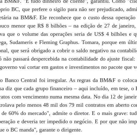
na BM&F. "É tudo dinheiro de cliente", garantiu. Como "cli
óprio BC, que prefere o sigilo para não ser prejudicado, ad
tária na BM&F. Ele reconhece que o custo dessa operação f
pouco menor que R$ 8 bilhões – na edição de 27 de janeiro
ava que o volume das operações seria de US$ 4 bilhões e q
ga, Sudameris e Fleming Graphus. Tomara, porque em última
nal, que será obrigado a cobrir o saldo negativo na contabil
 não passará despercebida na contabilidade do ajuste fiscal: 
governo vai cortar em gastos e investimentos no pacote que v
o Banco Central foi irregular. As regras da BM&F o coloca
sa diz que cada grupo financeiro – aqui incluído, em tese, 
ratos com vencimento numa mesma data. No dia 12 de janeir
rolava pelo menos 48 mil dos 79 mil contratos em aberto c
 de 60% do mercado", admite o diretor. E o mais grave: tu
eração e deveria ter impedido o negócio. E por que não 
ue o BC manda", garante o dirigente.