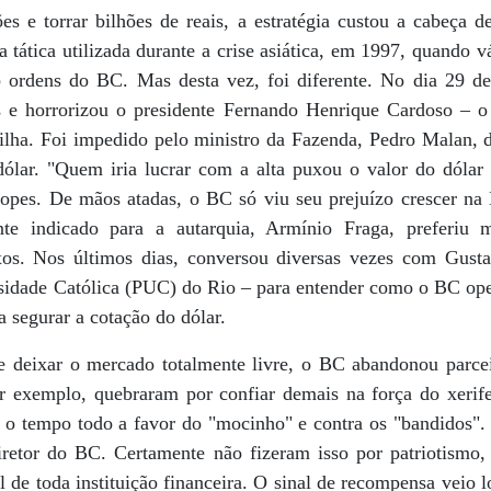
s e torrar bilhões de reais, a estratégia custou a cabeça d
 tática utilizada durante a crise asiática, em 1997, quando 
ordens do BC. Mas desta vez, foi diferente. No dia 29 de 
s e horrorizou o presidente Fernando Henrique Cardoso – o
ilha. Foi impedido pelo ministro da Fazenda, Pedro Malan, d
dólar. "Quem iria lucrar com a alta puxou o valor do dólar 
Lopes. De mãos atadas, o BC só viu seu prejuízo crescer n
nte indicado para a autarquia, Armínio Fraga, preferiu m
xos. Nos últimos dias, conversou diversas vezes com Gust
rsidade Católica (PUC) do Rio – para entender como o BC ope
 segurar a cotação do dólar.
e deixar o mercado totalmente livre, o BC abandonou parce
exemplo, quebraram por confiar demais na força do xerife 
 o tempo todo a favor do "mocinho" e contra os "bandidos".
iretor do BC. Certamente não fizeram isso por patriotismo
l de toda instituição financeira. O sinal de recompensa veio 