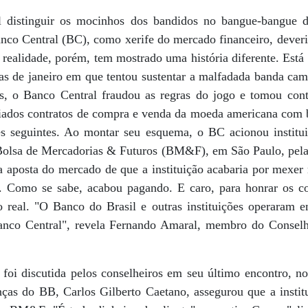
il distinguir os mocinhos dos bandidos no bangue-bangue 
nco Central (BC), como xerife do mercado financeiro, deveri
 realidade, porém, tem mostrado uma história diferente. Est
ias de janeiro em que tentou sustentar a malfadada banda cam
es, o Banco Central fraudou as regras do jogo e tomou con
iados contratos de compra e venda da moeda americana com 
s seguintes. Ao montar seu esquema, o BC acionou institui
 Bolsa de Mercadorias & Futuros (BM&F), em São Paulo, pel
 a aposta do mercado de que a instituição acabaria por mexe
ta. Como se sabe, acabou pagando. E caro, para honrar os 
o real. "O Banco do Brasil e outras instituições operaram
anco Central", revela Fernando Amaral, membro do Consel
foi discutida pelos conselheiros em seu último encontro, no
nças do BB, Carlos Gilberto Caetano, assegurou que a instit