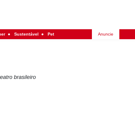
her
Sustentável
Pet
Anuncie
atro brasileiro