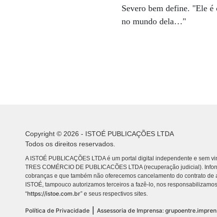
Severo bem define. "Ele é 
no mundo dela…"
Copyright © 2026 - ISTOÉ PUBLICAÇÕES LTDA
Todos os direitos reservados.
A ISTOÉ PUBLICAÇÕES LTDA é um portal digital independente e sem vin
TRES COMÉRCIO DE PUBLICACÕES LTDA (recuperação judicial). Info
cobranças e que também não oferecemos cancelamento do contrato de a
ISTOÉ, tampouco autorizamos terceiros a fazê-lo, nos responsabilizamos
https://istoe.com.br
“
” e seus respectivos sites.
|
Política de Privacidade
Assessoria de Imprensa: grupoentre.impre