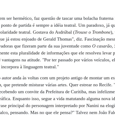
em ser hermético, faz questão de tascar uma bolacha fraterna
ponto de partida é sempre a idéia teatral. Um paradoxo, já q
olaridade teatral. Gostava do Asdrúbal (
Trouxe o Trombone
),
que já estou enjoado de Gerald Thomas", diz. Fascinação me
vadoras que fizeram parte da sua juventude como
O casarão
,
mente esta pluralidade de informações que ele resolveu levar 
 vantagens na atitude. "Por ter passado por vários veículos, 
incorpora à linguagem teatral."
 o autor anda às voltas com um projeto antigo de montar um 
a
, que pretende misturar várias artes. Quer estrear no Recife.
cebendo um convite da Prefeitura de Curitiba, mas infelizme
áfica. Enquanto isso, segue a vida matutando alguma nova id
rase principal do personagem interpretado por Nanini na elo
co, pensando. Mas no que ele pensa?" Talvez nem João Falc