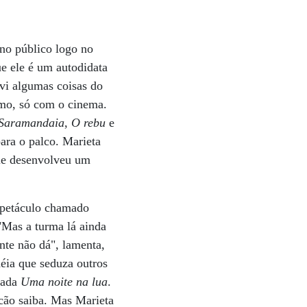
 no público logo no
ue ele é um autodidata
 vi algumas coisas do
smo, só com o cinema.
Saramandaia
,
O rebu
e
para o palco. Marieta
ele desenvolveu um
espetáculo chamado
 "Mas a turma lá ainda
nte não dá", lamenta,
éia que seduza outros
giada
Uma noite na lua
.
ão saiba. Mas Marieta