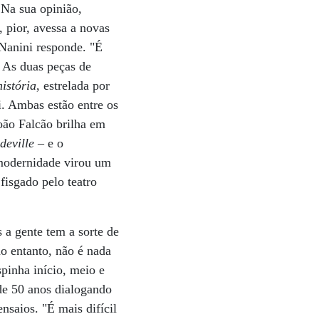
 Na sua opinião,
 pior, avessa a novas
 Nanini responde. "É
. As duas peças de
istória
, estrelada por
i. Ambas estão entre os
oão Falcão brilha em
deville
– e o
 modernidade virou um
fisgado pelo teatro
 a gente tem a sorte de
no entanto, não é nada
spinha início, meio e
 de 50 anos dialogando
saios. "É mais difícil