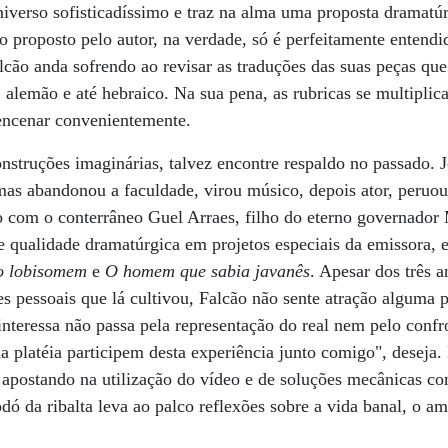
iverso sofisticadíssimo e traz na alma uma proposta dramatúr
 proposto pelo autor, na verdade, só é perfeitamente entendida
cão anda sofrendo ao revisar as traduções das suas peças que 
l, alemão e até hebraico. Na sua pena, as rubricas se multipli
 encenar convenientemente.
construções imaginárias, talvez encontre respaldo no passado. 
 mas abandonou a faculdade, virou músico, depois ator, peruou
 com o conterrâneo Guel Arraes, filho do eterno governador 
e qualidade dramatúrgica em projetos especiais da emissora, 
 o lobisomem
e
O homem que sabia javanês
. Apesar dos três 
es pessoais que lá cultivou, Falcão não sente atração alguma 
interessa não passa pela representação do real nem pelo con
a platéia participem desta experiência junto comigo", deseja
 apostando na utilização do vídeo e de soluções mecânicas c
odó da ribalta leva ao palco reflexões sobre a vida banal, o a