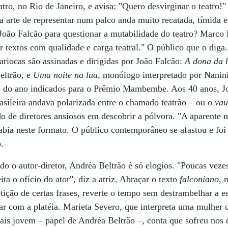
ro, no Rio de Janeiro, e avisa: "Quero desvirginar o teatro!"
 arte de representar num palco anda muito recatada, tímida e,
João Falcão para questionar a mutabilidade do teatro? Marco
 textos com qualidade e carga teatral." O público que o diga
ariocas são assinadas e dirigidas por João Falcão:
A dona da h
eltrão, e
Uma noite na lua
, monólogo interpretado por Nanin
s do ano indicados para o Prêmio Mambembe. Aos 40 anos, J
asileira andava polarizada entre o chamado teatrão – ou o
vau
o de diretores ansiosos em descobrir a pólvora. "A aparente
abia neste formato. O público contemporâneo se afastou e foi 
o.
do o autor-diretor, Andréa Beltrão é só elogios. "Poucas vezes
ita o ofício do ator", diz a atriz. Abraçar o texto
falconiano
, 
etição de certas frases, reverte o tempo sem destrambelhar a e
lar com a platéia. Marieta Severo, que interpreta uma mulher
s jovem – papel de Andréa Beltrão –, conta que sofreu nos en