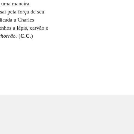
de uma maneira
ai pela força de seu
dicada a Charles
nhos a lápis, carvão e
chorrão
. (
C.C.
)