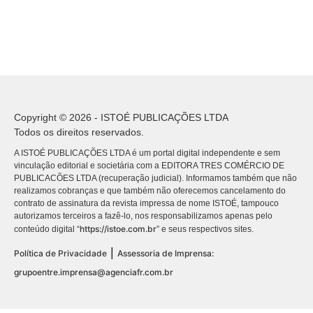
Copyright © 2026 - ISTOÉ PUBLICAÇÕES LTDA
Todos os direitos reservados.
A ISTOÉ PUBLICAÇÕES LTDA é um portal digital independente e sem
vinculação editorial e societária com a EDITORA TRES COMÉRCIO DE
PUBLICACÕES LTDA (recuperação judicial). Informamos também que não
realizamos cobranças e que também não oferecemos cancelamento do
contrato de assinatura da revista impressa de nome ISTOÉ, tampouco
autorizamos terceiros a fazê-lo, nos responsabilizamos apenas pelo
https://istoe.com.br
conteúdo digital “
” e seus respectivos sites.
|
Política de Privacidade
Assessoria de Imprensa:
grupoentre.imprensa@agenciafr.com.br