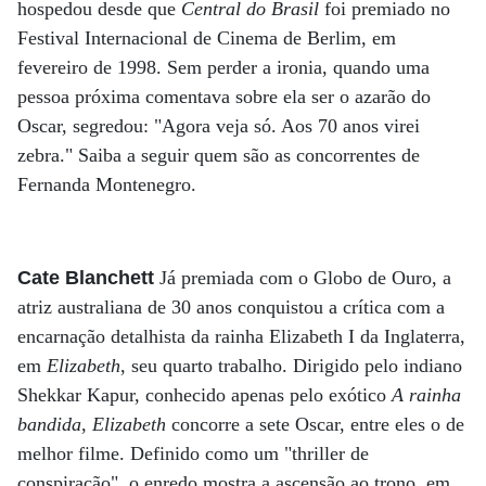
hospedou desde que
Central do Brasil
foi premiado no
Festival Internacional de Cinema de Berlim, em
fevereiro de 1998. Sem perder a ironia, quando uma
pessoa próxima comentava sobre ela ser o azarão do
Oscar, segredou: "Agora veja só. Aos 70 anos virei
zebra." Saiba a seguir quem são as concorrentes de
Fernanda Montenegro.
Cate Blanchett
Já premiada com o Globo de Ouro, a
atriz australiana de 30 anos conquistou a crítica com a
encarnação detalhista da rainha Elizabeth I da Inglaterra,
em
Elizabeth
, seu quarto trabalho. Dirigido pelo indiano
Shekkar Kapur, conhecido apenas pelo exótico
A rainha
bandida
,
Elizabeth
concorre a sete Oscar, entre eles o de
melhor filme. Definido como um "thriller de
conspiração", o enredo mostra a ascensão ao trono, em