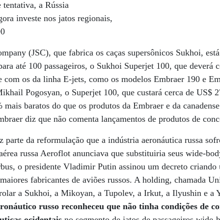
entativa, a Rússia
ora investe nos jatos regionais,
00
mpany (JSC), que fabrica os caças supersônicos Sukhoi, est
ara até 100 passageiros, o Sukhoi Superjet 100, que deverá 
e com os da linha E-jets, como os modelos Embraer 190 e E
Mikhail Pogosyan, o Superjet 100, que custará cerca de US$ 27
 mais baratos do que os produtos da Embraer e da canadens
braer diz que não comenta lançamentos de produtos de conc
z parte da reformulação que a indústria aeronáutica russa so
érea russa Aeroflot anunciava que substituiria seus wide-body
bus, o presidente Vladimir Putin assinou um decreto criando 
s maiores fabricantes de aviões russos. A holding, chamada Uni
rolar a Sukhoi, a Mikoyan, a Tupolev, a Irkut, a Ilyushin e a
aeronáutico russo reconheceu que não tinha condições de c
ticas ocidentais
no segmento de jatos de passageiros wide-b