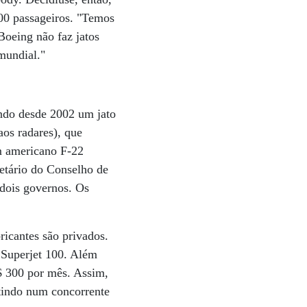
100 passageiros. "Temos
Boeing não faz jatos
 mundial."
ndo desde 2002 um jato
aos radares), que
ém americano F-22
retário do Conselho de
 dois governos. Os
ricantes são privados.
 Superjet 100. Além
S$ 300 por mês. Assim,
stindo num concorrente