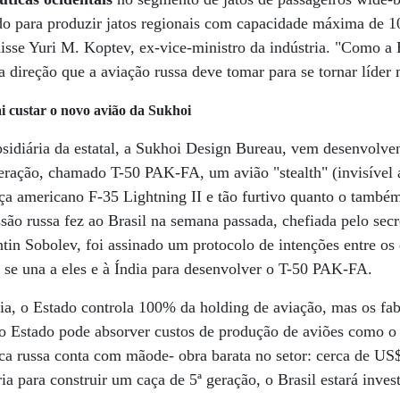
ado para produzir jatos regionais com capacidade máxima de 
isse Yuri M. Koptev, ex-vice-ministro da indústria. "Como a 
a direção que a aviação russa deve tomar para se tornar líder
i custar o novo avião da Sukhoi
diária da estatal, a Sukhoi Design Bureau, vem desenvolve
geração, chamado T-50 PAK-FA, um avião "stealth" (invisível 
aça americano F-35 Lightning II e tão furtivo quanto o tamb
ssão russa fez ao Brasil na semana passada, chefiada pelo sec
tin Sobolev, foi assinado um protocolo de intenções entre os
 se una a eles e à Índia para desenvolver o T-50 PAK-FA.
a, o Estado controla 100% da holding de aviação, mas os fab
 o Estado pode absorver custos de produção de aviões como o
tica russa conta com mãode- obra barata no setor: cerca de U
ria para construir um caça de 5ª geração, o Brasil estará inve