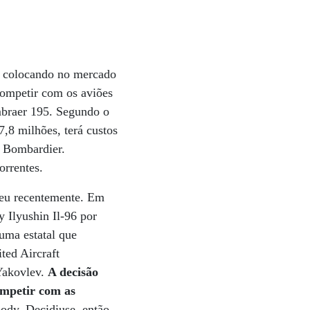
á colocando no mercado
competir com os aviões
mbraer 195. Segundo o
,8 milhões, terá custos
e Bombardier.
orrentes.
freu recentemente. Em
 Ilyushin Il-96 por
uma estatal que
ted Aircraft
 Yakovlev.
A decisão
ompetir com as
ody. Decidiuse, então,