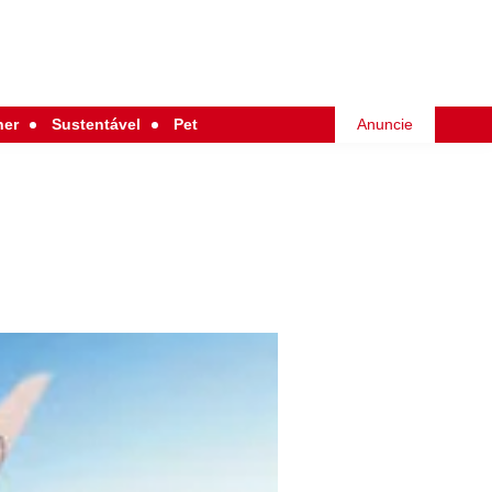
her
Sustentável
Pet
Anuncie