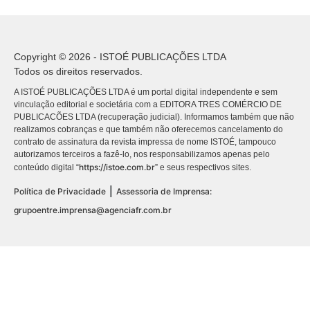
Copyright © 2026 - ISTOÉ PUBLICAÇÕES LTDA
Todos os direitos reservados.
A ISTOÉ PUBLICAÇÕES LTDA é um portal digital independente e sem
vinculação editorial e societária com a EDITORA TRES COMÉRCIO DE
PUBLICACÕES LTDA (recuperação judicial). Informamos também que não
realizamos cobranças e que também não oferecemos cancelamento do
contrato de assinatura da revista impressa de nome ISTOÉ, tampouco
autorizamos terceiros a fazê-lo, nos responsabilizamos apenas pelo
https://istoe.com.br
conteúdo digital “
” e seus respectivos sites.
|
Política de Privacidade
Assessoria de Imprensa:
grupoentre.imprensa@agenciafr.com.br