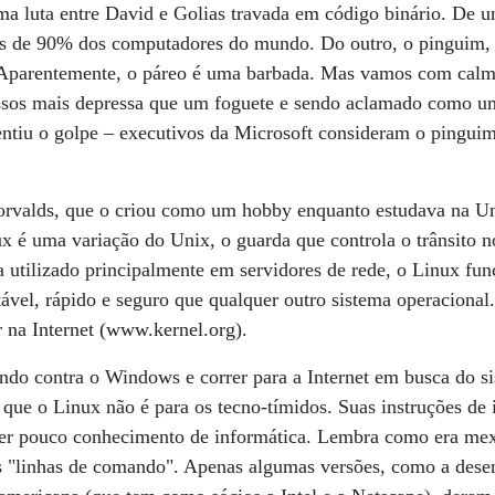
a luta entre David e Golias travada em código binário. De u
 de 90% dos computadores do mundo. Do outro, o pinguim, 
Aparentemente, o páreo é uma barbada. Mas vamos com calm
ssos mais depressa que um foguete e sendo aclamado como uma
entiu o golpe – executivos da Microsoft consideram o pingui
Torvalds, que o criou como um hobby enquanto estudava na U
 é uma variação do Unix, o guarda que controla o trânsito n
utilizado principalmente em servidores de rede, o Linux fun
ável, rápido e seguro que qualquer outro sistema operacional
r na Internet (www.kernel.org).
ndo contra o Windows e correr para a Internet em busca do s
 que o Linux não é para os tecno-tímidos. Suas instruções de
ver pouco conhecimento de informática. Lembra como era me
s "linhas de comando". Apenas algumas versões, como a dese