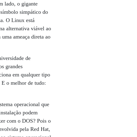
m lado, o gigante
símbolo simpático do
a. O Linux está
 alternativa viável ao
m uma ameaça direta ao
niversidade de
os grandes
ciona em qualquer tipo
. E o melhor de tudo:
istema operacional que
 instalação podem
xer com o DOS? Pois o
nvolvida pela Red Hat,