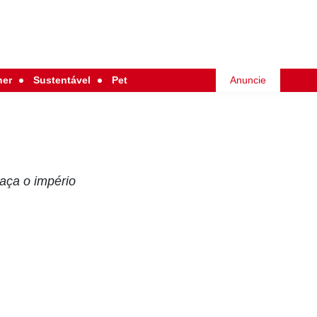
her
Sustentável
Pet
Anuncie
aça o império