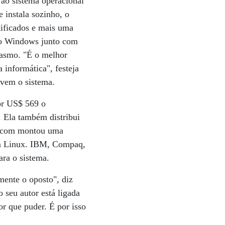
 ao sistema operacional
instala sozinho, o
tificados e mais uma
e o Windows junto com
siasmo. "É o melhor
 informática", festeja
ovem o sistema.
por US$ 569 o
 Ela também distribui
ropcom montou uma
om Linux. IBM, Compaq,
ara o sistema.
mente o oposto", diz
 seu autor está ligada
or que puder. É por isso