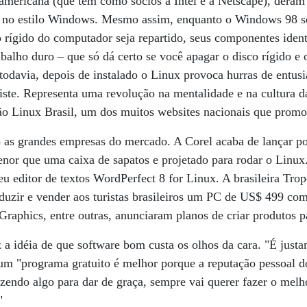
a americana (que tem como sócios a Intel e a Netscape), deram
 no estilo Windows. Mesmo assim, enquanto o Windows 98 se 
 rígido do computador seja repartido, seus componentes iden
abalho duro – que só dá certo se você apagar o disco rígido 
, todavia, depois de instalado o Linux provoca hurras de entu
iste. Representa uma revolução na mentalidade e na cultura da
ção Linux Brasil, um dos muitos websites nacionais que prom
do as grandes empresas do mercado. A Corel acaba de lançar 
or que uma caixa de sapatos e projetado para rodar o Linux.
seu editor de textos WordPerfect 8 for Linux. A brasileira T
duzir e vender aos turistas brasileiros um PC de US$ 499 c
Graphics, entre outras, anunciaram planos de criar produtos p
a idéia de que software bom custa os olhos da cara. "É justa
um "programa gratuito é melhor porque a reputação pessoal do
azendo algo para dar de graça, sempre vai querer fazer o melh
"