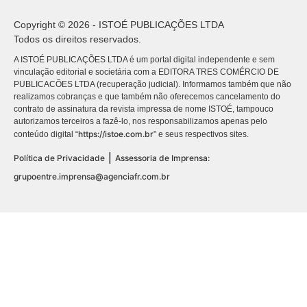
Copyright © 2026 - ISTOÉ PUBLICAÇÕES LTDA
Todos os direitos reservados.
A ISTOÉ PUBLICAÇÕES LTDA é um portal digital independente e sem
vinculação editorial e societária com a EDITORA TRES COMÉRCIO DE
PUBLICACÕES LTDA (recuperação judicial). Informamos também que não
realizamos cobranças e que também não oferecemos cancelamento do
contrato de assinatura da revista impressa de nome ISTOÉ, tampouco
autorizamos terceiros a fazê-lo, nos responsabilizamos apenas pelo
https://istoe.com.br
conteúdo digital “
” e seus respectivos sites.
|
Política de Privacidade
Assessoria de Imprensa:
grupoentre.imprensa@agenciafr.com.br