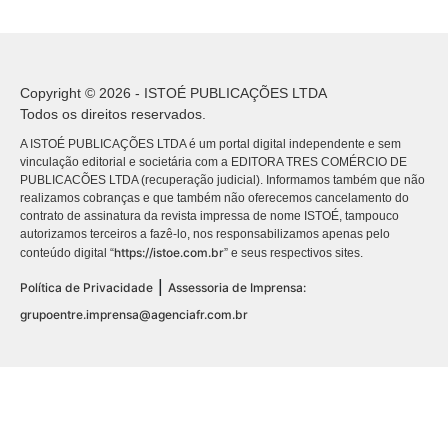
Copyright © 2026 - ISTOÉ PUBLICAÇÕES LTDA
Todos os direitos reservados.
A ISTOÉ PUBLICAÇÕES LTDA é um portal digital independente e sem
vinculação editorial e societária com a EDITORA TRES COMÉRCIO DE
PUBLICACÕES LTDA (recuperação judicial). Informamos também que não
realizamos cobranças e que também não oferecemos cancelamento do
contrato de assinatura da revista impressa de nome ISTOÉ, tampouco
autorizamos terceiros a fazê-lo, nos responsabilizamos apenas pelo
https://istoe.com.br
conteúdo digital “
” e seus respectivos sites.
|
Política de Privacidade
Assessoria de Imprensa:
grupoentre.imprensa@agenciafr.com.br