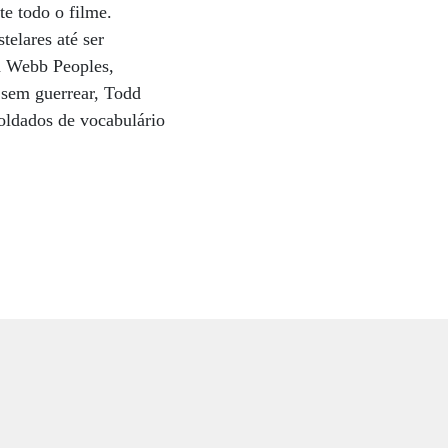
e todo o filme.
telares até ser
id Webb Peoples,
 sem guerrear, Todd
 soldados de vocabulário