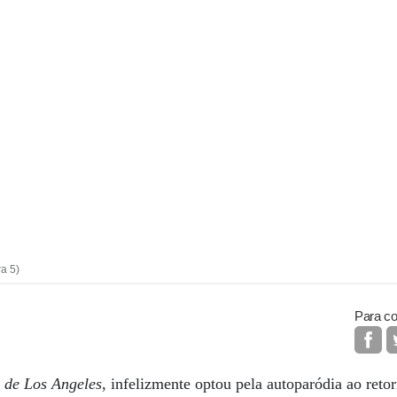
ra 5)
Para co
 de Los Angeles
, infelizmente optou pela autoparódia ao retor