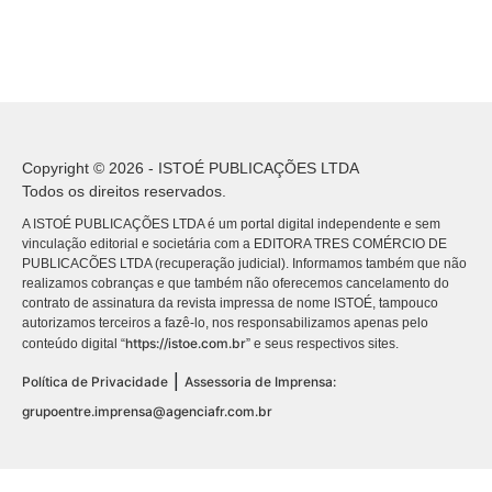
Copyright © 2026 - ISTOÉ PUBLICAÇÕES LTDA
Todos os direitos reservados.
A ISTOÉ PUBLICAÇÕES LTDA é um portal digital independente e sem
vinculação editorial e societária com a EDITORA TRES COMÉRCIO DE
PUBLICACÕES LTDA (recuperação judicial). Informamos também que não
realizamos cobranças e que também não oferecemos cancelamento do
contrato de assinatura da revista impressa de nome ISTOÉ, tampouco
autorizamos terceiros a fazê-lo, nos responsabilizamos apenas pelo
https://istoe.com.br
conteúdo digital “
” e seus respectivos sites.
|
Política de Privacidade
Assessoria de Imprensa:
grupoentre.imprensa@agenciafr.com.br