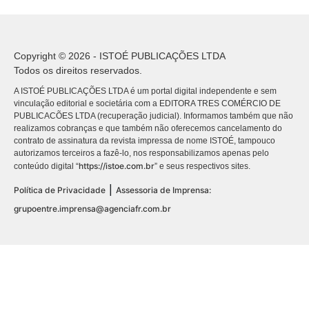
Copyright © 2026 - ISTOÉ PUBLICAÇÕES LTDA
Todos os direitos reservados.
A ISTOÉ PUBLICAÇÕES LTDA é um portal digital independente e sem
vinculação editorial e societária com a EDITORA TRES COMÉRCIO DE
PUBLICACÕES LTDA (recuperação judicial). Informamos também que não
realizamos cobranças e que também não oferecemos cancelamento do
contrato de assinatura da revista impressa de nome ISTOÉ, tampouco
autorizamos terceiros a fazê-lo, nos responsabilizamos apenas pelo
https://istoe.com.br
conteúdo digital “
” e seus respectivos sites.
|
Política de Privacidade
Assessoria de Imprensa:
grupoentre.imprensa@agenciafr.com.br