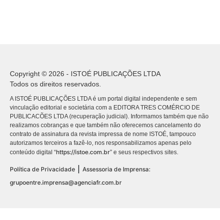
Copyright © 2026 - ISTOÉ PUBLICAÇÕES LTDA
Todos os direitos reservados.
A ISTOÉ PUBLICAÇÕES LTDA é um portal digital independente e sem
vinculação editorial e societária com a EDITORA TRES COMÉRCIO DE
PUBLICACÕES LTDA (recuperação judicial). Informamos também que não
realizamos cobranças e que também não oferecemos cancelamento do
contrato de assinatura da revista impressa de nome ISTOÉ, tampouco
autorizamos terceiros a fazê-lo, nos responsabilizamos apenas pelo
https://istoe.com.br
conteúdo digital “
” e seus respectivos sites.
|
Política de Privacidade
Assessoria de Imprensa:
grupoentre.imprensa@agenciafr.com.br