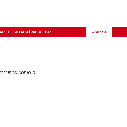
her
Sustentável
Pet
Anuncie
detalhes como o