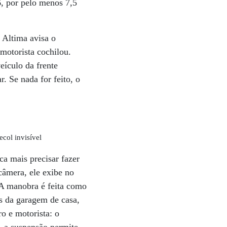
6, por pelo menos 7,5
 Altima avisa o
motorista cochilou.
eículo da frente
. Se nada for feito, o
col invisível
ca mais precisar fazer
câmera, ele exibe no
. A manobra é feita como
s da garagem de casa,
o e motorista: o