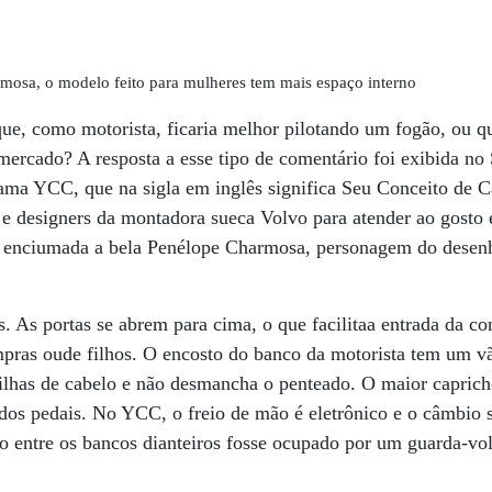
osa, o modelo feito para mulheres tem mais espaço interno
ue, como motorista, ficaria melhor pilotando um fogão, ou q
mercado? A resposta a esse tipo de comentário foi exibida n
hama YCC, que na sigla em inglês significa Seu Conceito de C
 e designers da montadora sueca Volvo para atender ao gosto 
ia enciumada a bela Penélope Charmosa, personagem do dese
s. As portas se abrem para cima, o que facilitaa entrada da c
ompras oude filhos. O encosto do banco da motorista tem um 
ilhas de cabelo e não desmancha o penteado. O maior caprich
o dos pedais. No YCC, o freio de mão é eletrônico e o câmbio 
o entre os bancos dianteiros fosse ocupado por um guarda-vo