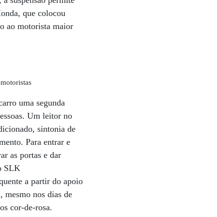
, a suspensão permite
 Honda, que colocou
ão ao motorista maior
motoristas
 carro uma segunda
essoas. Um leitor no
dicionado, sintonia de
mento. Para entrar e
ar as portas e dar
mo SLK
uente a partir do apoio
a, mesmo nos dias de
os cor-de-rosa.