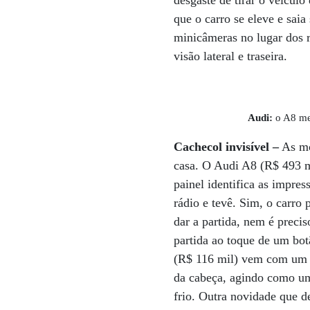
desgaste de tirar o veícul
que o carro se eleve e sai
minicâmeras no lugar dos r
visão lateral e traseira.
Audi:
o A8 mem
Cachecol invisível –
As mo
casa. O Audi A8 (R$ 493 mi
painel identifica as impres
rádio e tevê. Sim, o carro
dar a partida, nem é precis
partida ao toque de um b
(R$ 116 mil) vem com um ch
da cabeça, agindo como um
frio. Outra novidade que d