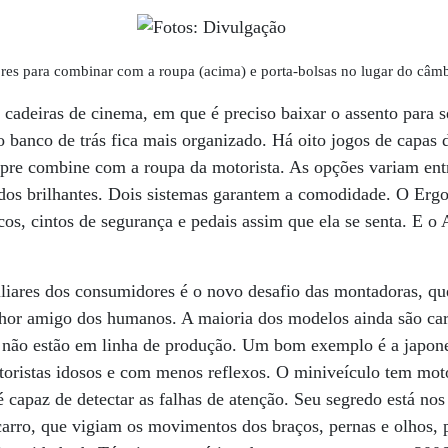
res para combinar com a roupa (acima) e porta-bolsas no lugar do câm
 cadeiras de cinema, em que é preciso baixar o assento para s
o banco de trás fica mais organizado. Há oito jogos de capas d
empre combine com a roupa da motorista. As opções variam en
ados brilhantes. Dois sistemas garantem a comodidade. O Ergo
cos, cintos de segurança e pedais assim que ela se senta. E o 
uliares dos consumidores é o novo desafio das montadoras, q
lhor amigo dos humanos. A maioria dos modelos ainda são car
não estão em linha de produção. Um bom exemplo é a japone
oristas idosos e com menos reflexos. O miniveículo tem motor
é capaz de detectar as falhas de atenção. Seu segredo está no
 carro, que vigiam os movimentos dos braços, pernas e olhos, 