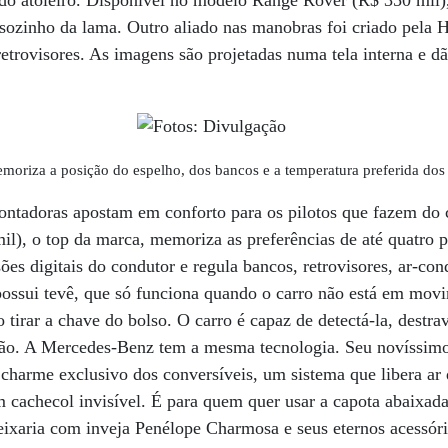
o do atoleiro. Disponível no modelo Range Rover (R$ 350 mil)
a sozinho da lama. Outro aliado nas manobras foi criado pela
etrovisores. As imagens são projetadas numa tela interna e d
oriza a posição do espelho, dos bancos e a temperatura preferida dos 
ntadoras apostam em conforto para os pilotos que fazem do
l), o top da marca, memoriza as preferências de até quatro p
sões digitais do condutor e regula bancos, retrovisores, ar-con
 possui tevê, que só funciona quando o carro não está em movi
o tirar a chave do bolso. O carro é capaz de detectá-la, destrav
otão. A Mercedes-Benz tem a mesma tecnologia. Seu novíssi
arme exclusivo dos conversíveis, um sistema que libera ar q
 cachecol invisível. É para quem quer usar a capota abaixad
eixaria com inveja Penélope Charmosa e seus eternos acessóri