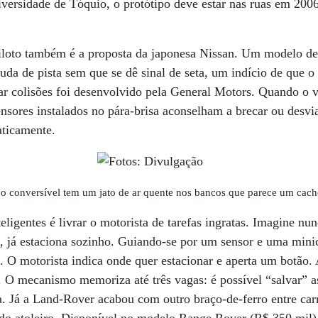
iversidade de Tóquio, o protótipo deve estar nas ruas em 200
iloto também é a proposta da japonesa Nissan. Um modelo de
da de pista sem que se dê sinal de seta, um indício de que o 
tar colisões foi desenvolvido pela General Motors. Quando o v
nsores instalados no pára-brisa aconselham a brecar ou desviar
aticamente.
o conversível tem um jato de ar quente nos bancos que parece um cache
eligentes é livrar o motorista de tarefas ingratas. Imagine nun
a, já estaciona sozinho. Guiando-se por um sensor e uma mini
s. O motorista indica onde quer estacionar e aperta um botão
 O mecanismo memoriza até três vagas: é possível “salvar” a
. Já a Land-Rover acabou com outro braço-de-ferro entre carr