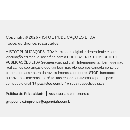
Copyright © 2026 - ISTOÉ PUBLICAÇÕES LTDA
Todos os direitos reservados.
A ISTOÉ PUBLICAÇÕES LTDA é um portal digital independente e sem
vinculação editorial e societária com a EDITORA TRES COMÉRCIO DE
PUBLICACÕES LTDA (recuperação judicial). Informamos também que não
realizamos cobranças e que também não oferecemos cancelamento do
contrato de assinatura da revista impressa de nome ISTOÉ, tampouco
autorizamos terceiros a fazê-lo, nos responsabilizamos apenas pelo
https://istoe.com.br
conteúdo digital “
” e seus respectivos sites.
|
Política de Privacidade
Assessoria de Imprensa:
grupoentre.imprensa@agenciafr.com.br