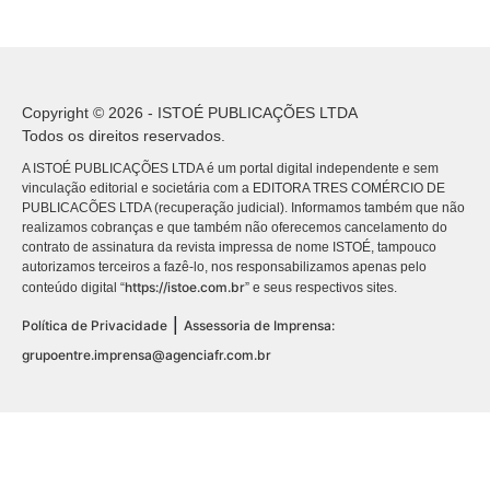
Copyright © 2026 - ISTOÉ PUBLICAÇÕES LTDA
Todos os direitos reservados.
A ISTOÉ PUBLICAÇÕES LTDA é um portal digital independente e sem
vinculação editorial e societária com a EDITORA TRES COMÉRCIO DE
PUBLICACÕES LTDA (recuperação judicial). Informamos também que não
realizamos cobranças e que também não oferecemos cancelamento do
contrato de assinatura da revista impressa de nome ISTOÉ, tampouco
autorizamos terceiros a fazê-lo, nos responsabilizamos apenas pelo
https://istoe.com.br
conteúdo digital “
” e seus respectivos sites.
|
Política de Privacidade
Assessoria de Imprensa:
grupoentre.imprensa@agenciafr.com.br