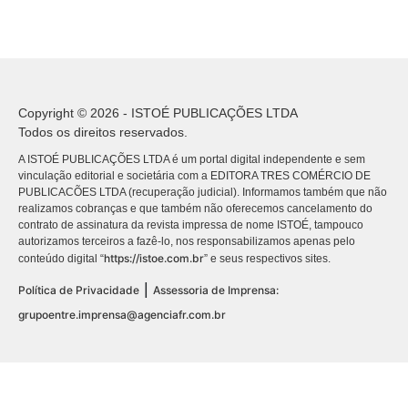
Copyright © 2026 - ISTOÉ PUBLICAÇÕES LTDA
Todos os direitos reservados.
A ISTOÉ PUBLICAÇÕES LTDA é um portal digital independente e sem
vinculação editorial e societária com a EDITORA TRES COMÉRCIO DE
PUBLICACÕES LTDA (recuperação judicial). Informamos também que não
realizamos cobranças e que também não oferecemos cancelamento do
contrato de assinatura da revista impressa de nome ISTOÉ, tampouco
autorizamos terceiros a fazê-lo, nos responsabilizamos apenas pelo
https://istoe.com.br
conteúdo digital “
” e seus respectivos sites.
|
Política de Privacidade
Assessoria de Imprensa:
grupoentre.imprensa@agenciafr.com.br