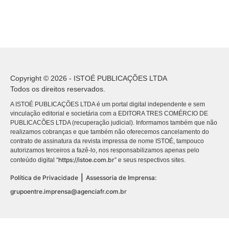
Copyright © 2026 - ISTOÉ PUBLICAÇÕES LTDA
Todos os direitos reservados.
A ISTOÉ PUBLICAÇÕES LTDA é um portal digital independente e sem
vinculação editorial e societária com a EDITORA TRES COMÉRCIO DE
PUBLICACÕES LTDA (recuperação judicial). Informamos também que não
realizamos cobranças e que também não oferecemos cancelamento do
contrato de assinatura da revista impressa de nome ISTOÉ, tampouco
autorizamos terceiros a fazê-lo, nos responsabilizamos apenas pelo
https://istoe.com.br
conteúdo digital “
” e seus respectivos sites.
|
Política de Privacidade
Assessoria de Imprensa:
grupoentre.imprensa@agenciafr.com.br